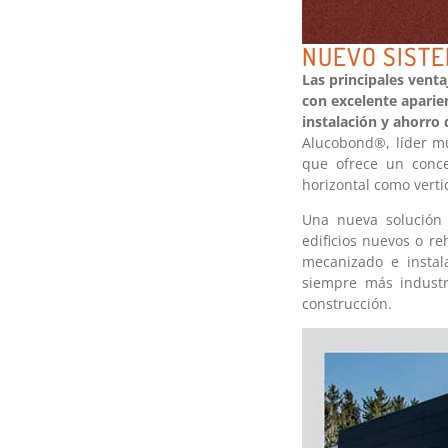
NUEVO SISTE
Las principales venta
con excelente aparien
instalación y ahorro 
Alucobond®, líder m
que ofrece un concep
horizontal como vertic
Una nueva solución 
edificios nuevos o re
mecanizado e instal
siempre más industr
construcción.