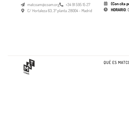
(Con cita p
matcoam@coam.org
+34 91 595 15 27
HORARIO
:
C/ Hortaleza 63, 3ª planta. 28004 - Madrid
QUÉ ES MATC