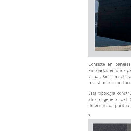
Consiste en panele
encajados en unos pe
visual. Sin remaches
revestimiento profund
Esta tipología const
ahorro general del 
determinada puntuaci
?