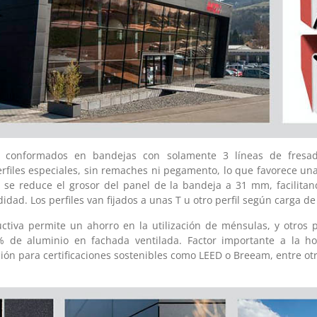
s conformados en bandejas con solamente 3 líneas de fresa
rfiles especiales, sin remaches ni pegamento, lo que favorece una
, se reduce el grosor del panel de la bandeja a 31 mm, facilita
idad. Los perfiles van fijados a unas T u otro perfil según carga de
ructiva permite un ahorro en la utilización de ménsulas, y otros 
% de aluminio en fachada ventilada. Factor importante a la h
ón para certificaciones sostenibles como LEED o Breeam, entre otr