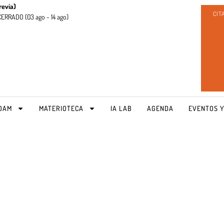
revia)
CIT
CERRADO (
03 ago - 14 ago)
OAM
MATERIOTECA
IA LAB
AGENDA
EVENTOS Y