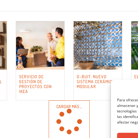
SERVICIO DE
O-BUIT: NUEVO
E
L
GESTIÓN DE
SISTEMA CERÁMICO
S
PROYECTOS CON
MODULAR
C
IKEA
Para ofrecer
almacenar y/
CARGAR MÁS ...
tecnologías
las identifi
afectar nega