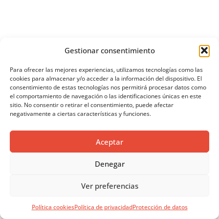
Gestionar consentimiento
Para ofrecer las mejores experiencias, utilizamos tecnologías como las
cookies para almacenar y/o acceder a la información del dispositivo. El
consentimiento de estas tecnologías nos permitirá procesar datos como
el comportamiento de navegación o las identificaciones únicas en este
sitio. No consentir o retirar el consentimiento, puede afectar
negativamente a ciertas características y funciones.
Iluminación y acústica
Aceptar
VAAT es la nueva propuesta de iluminación acústica
desarrollada por GEOPANNEL para integrar luz, absorción
Denegar
acústica y diseño en una única solución.
Ver preferencias
COMFOAIR Q: SISTEMA DE VENTILACIÓN MECÁNICA
Política cookies
Política de privacidad
Protección de datos
CONTROLADA EFICIENTE