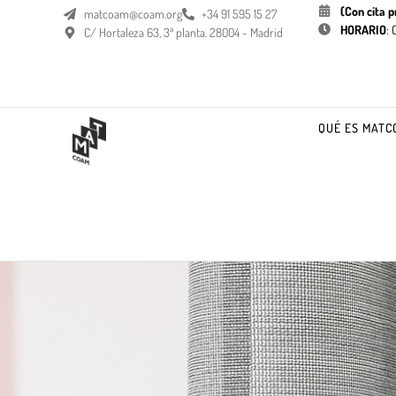
(Con cita p
matcoam@coam.org
+34 91 595 15 27
HORARIO
:
C/ Hortaleza 63, 3ª planta. 28004 - Madrid
QUÉ ES MATC