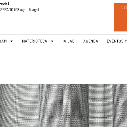
revia)
CIT
CERRADO (
03 ago - 14 ago)
OAM
MATERIOTECA
IA LAB
AGENDA
EVENTOS Y