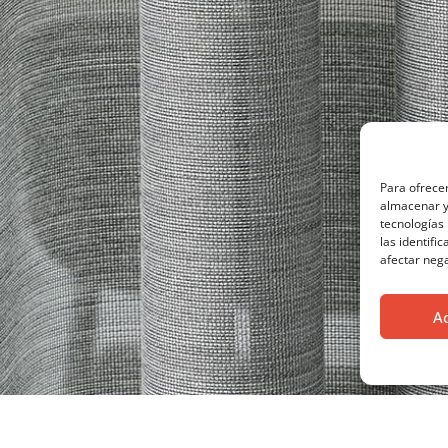
Para ofrecer
almacenar y/
tecnologías
las identifi
afectar nega
A