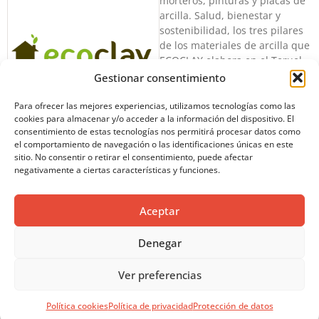
morteros, pinturas y placas de
arcilla. Salud, bienestar y
sostenibilidad, los tres pilares
de los materiales de arcilla que
ECOCLAY elabora en el Teruel
profundo. Los morteros de
Gestionar consentimiento
arcilla ofrecen una belleza
imperfecta, natural y amable.
Para ofrecer las mejores experiencias, utilizamos tecnologías como las
cookies para almacenar y/o acceder a la información del dispositivo. El
Es el material que mejor
consentimiento de estas tecnologías nos permitirá procesar datos como
representa la estética japonesa
el comportamiento de navegación o las identificaciones únicas en este
wabi-sabi, combinación de
sitio. No consentir o retirar el consentimiento, puede afectar
intimidad natural, ingenuidad y
negativamente a ciertas características y funciones.
calidez. Las arcillas nos regalan
colores variados para
convertirlos en pinturas de
Aceptar
arcilla, con acabado mate y
uniforme y cuando les
Denegar
añadimos sílices los
convertimos en pinturas con
Ver preferencias
textura ecoclayROCK.
ecoclayPLAC ofrecen una
Política cookies
Política de privacidad
Protección de datos
solución natural para la