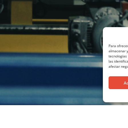
Para ofrecer
almacenar y/
tecnologías
las identifi
afectar nega
A