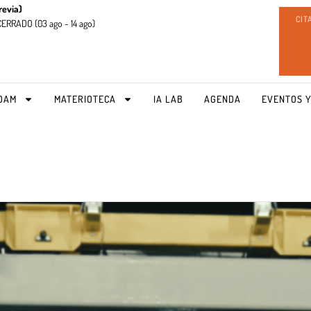
revia)
CIT
CERRADO (
03 ago - 14 ago)
OAM
MATERIOTECA
IA LAB
AGENDA
EVENTOS Y