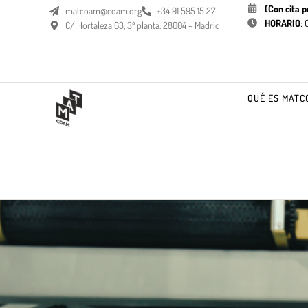
(Con cita p
matcoam@coam.org
+34 91 595 15 27
HORARIO
:
C/ Hortaleza 63, 3ª planta. 28004 - Madrid
QUÉ ES MATC