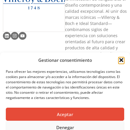
diseño contemporáneo y una
calidad excepcional. Al unir dos
marcas icónicas —Villeroy &
Boch e Ideal Standard—
combinamos siglos de
experiencia con soluciones
orientadas al futuro para crear
productos de alta calidad y
respetuosos con el medio
Gestionar consentimiento
ambiente que elevan la vida
moderna. Guiados por nuestra
Para ofrecer las mejores experiencias, utilizamos tecnologías como las
visión «El arte de llevar algo
cookies para almacenar y/o acceder a la información del dispositivo. El
especial a cada día»,
consentimiento de estas tecnologías nos permitirá procesar datos como
combinamos la elegancia
el comportamiento de navegación o las identificaciones únicas en este
atemporal con la tecnología de
sitio. No consentir o retirar el consentimiento, puede afectar
vanguardia para ofrecer
negativamente a ciertas características y funciones.
experiencias excepcionales.
Gracias a nuestro compromiso
Aceptar
con el diseño premium, la
fabricación responsable y la
innovación continua, ayudamos
Denegar