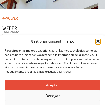
VOLVER
VER INFORMACIÓN DE WEBER ↓
WEBER
Fabricante
Líder mundial en soluciones
Gestionar consentimiento
con morteros industriales:
colocación y rejuntado de
Para ofrecer las mejores experiencias, utilizamos tecnologías como las
cerámica, fachadas, SATE,
cookies para almacenar y/o acceder a la información del dispositivo. El
pavimentos y sistemas
consentimiento de estas tecnologías nos permitirá procesar datos como
técnicos.
el comportamiento de navegación o las identificaciones únicas en este
CONTACTAR CON EMPRESA →
sitio. No consentir o retirar el consentimiento, puede afectar
negativamente a ciertas características y funciones.
Aceptar
Denegar