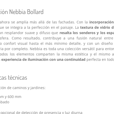
ión Nebbia Bollard
hora se amplía más allá de las fachadas. Con la
incorporación
ue se integra a la perfección en el paisaje. La
textura de vidrio d
un resplandor suave y difuso que
resalta los senderos y los esp
fera. Como resultado, contribuye a una fusión natural entre 
o confort visual hasta el más mínimo detalle, y con un diseño
ia por completo. Nebbia es toda una colección versátil para ent
dos los elementos comparten la misma estética y el mismo a
a experiencia de iluminación con una continuidad
perfecta en todo
cas técnicas
ión de caminos y jardines:
 mm y 600 mm
cabado
opcional de detección de presencia y luz diurna