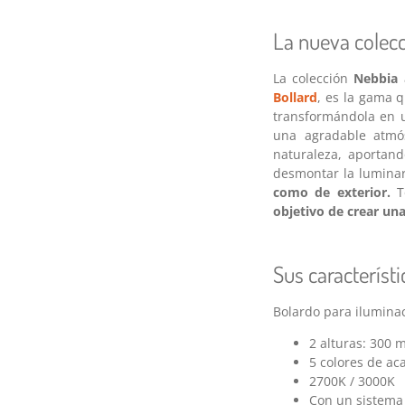
La nueva colecc
La colección
Nebbia
a
Bollard
, es la gama q
transformándola en 
una agradable atmós
naturaleza, aportand
desmontar la luminar
como de exterior.
To
objetivo de crear un
Sus característi
Bolardo para iluminac
2 alturas: 300
5 colores de a
2700K / 3000K
Con un sistema 