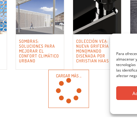
SOMBRAS:
COLECCIÓN VEA:
C
SOLUCIONES PARA
NUEVA GRIFERÍA
P
MEJORAR EL
MONOMANDO
P
Para ofrecer
CONFORT CLIMÁTICO
DISEÑADA POR
P
almacenar y/
URBANO
CHRISTIAN HAAS
S
tecnologías
las identifi
CARGAR MÁS ...
afectar nega
A