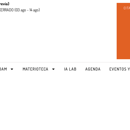
revia)
CIT
CERRADO (
03 ago - 14 ago)
OAM
MATERIOTECA
IA LAB
AGENDA
EVENTOS Y