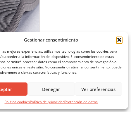
ORTINAS PLISADAS,
Gestionar consentimiento
LISADAS GLASS Y
ALMA BLACK-OUT
 las mejores experiencias, utilizamos tecnologías como las cookies para
ARA CONTROL
o acceder a la información del dispositivo. El consentimiento de estas
OLAR
 nos permitirá procesar datos como el comportamiento de navegación o
caciones únicas en este sitio. No consentir o retirar el consentimiento, puede
tivamente a ciertas características y funciones.
ceptar
Denegar
Ver preferencias
Política cookies
Política de privacidad
Protección de datos