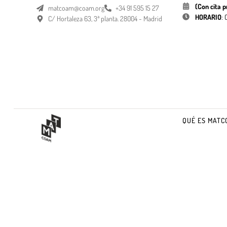
(Con cita p
matcoam@coam.org
+34 91 595 15 27
HORARIO
:
C/ Hortaleza 63, 3ª planta. 28004 - Madrid
QUÉ ES MATC