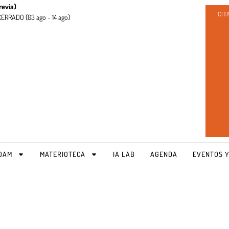
revia)
CIT
CERRADO (
03 ago - 14 ago)
OAM
MATERIOTECA
IA LAB
AGENDA
EVENTOS Y