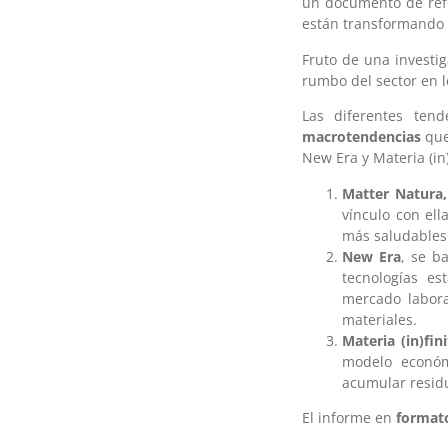
un documento de refe
están transformando l
Fruto de una investi
rumbo del sector en l
Las diferentes ten
macrotendencias
que
New Era y Materia (in)
Matter Natura,
vínculo con el
más saludables
New Era
, se b
tecnologías es
mercado labora
materiales.
Materia (in)fini
modelo económ
acumular residu
El informe en
format