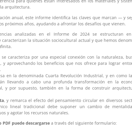
rencia para quienes están interesados en los materiales y siste
a arquitectura.
gación anual, este informe identifica las claves que marcan — y 
os próximos años, ayudando a afrontar los desafíos que vienen.
dencias analizadas en el Informe de 2024 se estructuran 
 caracterizan la situación sociocultural actual y que hemos denom
finita.
se caracteriza por una especial conexión con la naturaleza, bu
la, y aprovechando los beneficios que nos ofrece para lograr ent
.
asa en la denominada Cuarta Revolución Industrial, y en como l
tán llevando a cabo una profunda transformación en la econo
l, y por supuesto, también en la forma de construir arquitect
ta
, y remarca el efecto del pensamiento circular en diversos sec
ico lineal tradicional debe suponer un cambio de mentalida
os y agotar los recursos naturales.
o PDF puede descargarse
a través del siguiente formulario: