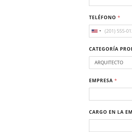
M
?
TELÉFONO
*
United States +1
CATEGORÍA PRO
EMPRESA
*
CARGO EN LA E