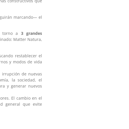
mas constructivos que
seguirán marcando— el
en torno a
3 grandes
inado: Matter Natura,
scando restablecer el
ornos y modos de vida
a irrupción de nuevas
mía, la sociedad, el
ura y generar nuevos
tores. El cambio en el
d general que evite