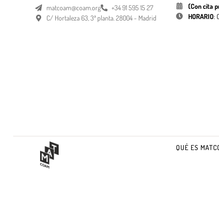
(Con cita p
matcoam@coam.org
+34 91 595 15 27
HORARIO
:
C/ Hortaleza 63, 3ª planta. 28004 - Madrid
QUÉ ES MATC