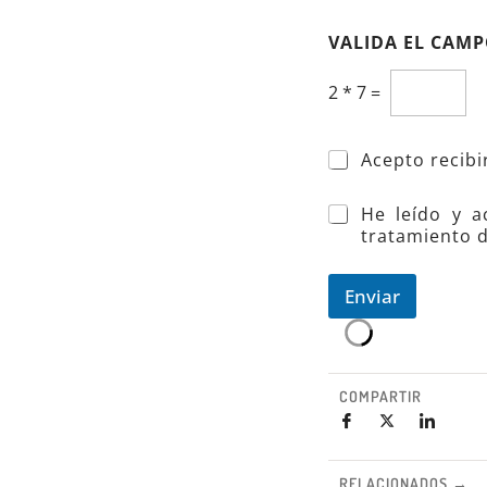
VALIDA EL CAM
2
*
7
=
Acepto recib
*
He leído y a
tratamiento d
Enviar
COMPARTIR
RELACIONADOS →