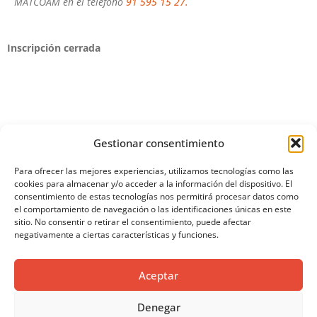
MATCOAM en el teléfono
91 595 15 27.
Inscripción cerrada
Gestionar consentimiento
SÍGUENOS EN REDES
Para ofrecer las mejores experiencias, utilizamos tecnologías como las
cookies para almacenar y/o acceder a la información del dispositivo. El
SOCIALES
consentimiento de estas tecnologías nos permitirá procesar datos como
el comportamiento de navegación o las identificaciones únicas en este
sitio. No consentir o retirar el consentimiento, puede afectar
negativamente a ciertas características y funciones.
AVISOS LEGALES
AVISO LEGAL
Aceptar
CITA PREVIA
POLÍTICA DE PRIVACIDAD
Denegar
POLÍTICA DE COOKIES