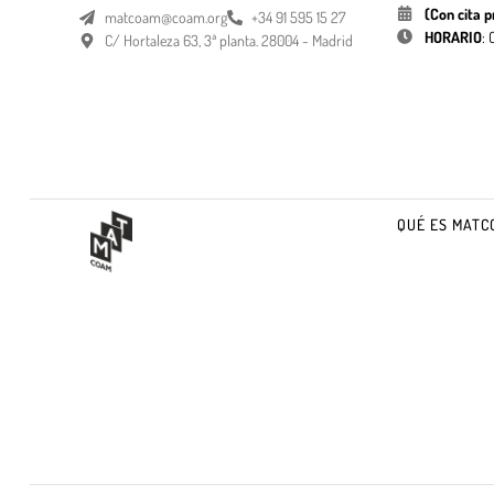
(Con cita p
matcoam@coam.org
+34 91 595 15 27
HORARIO
:
C/ Hortaleza 63, 3ª planta. 28004 - Madrid
QUÉ ES MATC