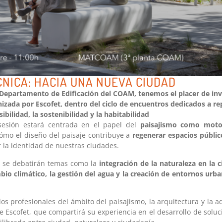
NICA: HACIA UNA NUEVA CIUDAD
epartamento de Edificación del COAM, tenemos el placer de invi
izada por Escofet, dentro del ciclo de encuentros dedicados a re
ibilidad, la sostenibilidad y la habitabilidad
 sesión estará centrada en el papel del
paisajismo como moto
ómo el diseño del paisaje contribuye a
regenerar espacios públic
r la identidad de nuestras ciudades.
o se debatirán temas como la
integración de la naturaleza en la c
bio climático, la gestión del agua y la creación de entornos urb
os profesionales del ámbito del paisajismo, la arquitectura y la a
de Escofet, que compartirá su experiencia en el desarrollo de sol