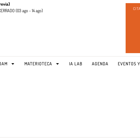
revia)
CIT
CERRADO (
03 ago - 14 ago)
OAM
MATERIOTECA
IA LAB
AGENDA
EVENTOS Y