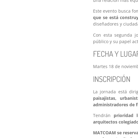
una relación más equi
Este evento busca fo
que se está constru
diseñadores y ciudad
Con esta segunda jo
público y su papel ac
FECHA Y LUGA
Martes 18 de noviemb
INSCRIPCIÓN
La jornada está dir
paisajistas, urbani
administradores de f
Tendrán
prioridad 
arquitectos colegia
MATCOAM se reserva e