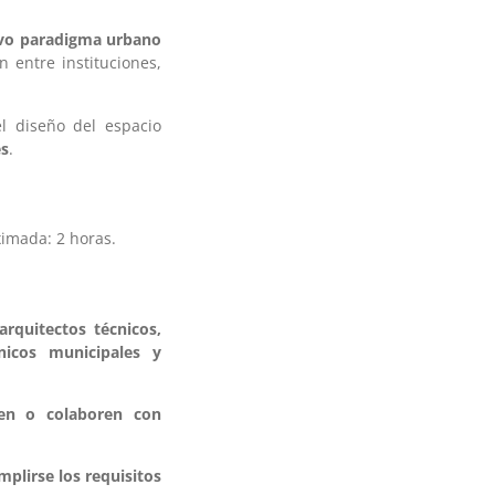
evo paradigma urbano
 entre instituciones,
l diseño del espacio
es
.
imada: 2 horas.
arquitectos técnicos,
cnicos municipales y
jen o colaboren con
plirse los requisitos