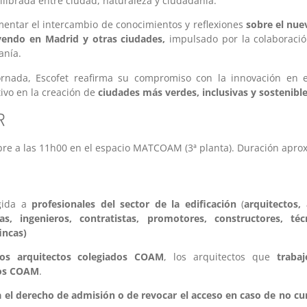
librada entre ciudad, naturaleza y ciudadanía.
mentar el intercambio de conocimientos y reflexiones
sobre el nu
yendo en Madrid y otras ciudades,
impulsado por la colaboración
anía.
rnada, Escofet reafirma su compromiso con la innovación en e
tivo en la creación de
ciudades más verdes, inclusivas y sostenibl
R
re a las 11h00 en el espacio MATCOAM (3ª planta). Duración aprox
igida a
profesionales del sector de la edificación
(
arquitectos, 
stas, ingenieros, contratistas, promotores, constructores, té
incas)
los arquitectos colegiados COAM
, los arquitectos que
traba
dos COAM
.
l derecho de admisión o de revocar el acceso en caso de no cum