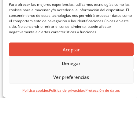
Para ofrecer las mejores experiencias, utilizamos tecnologías como las
cookies para almacenar y/o acceder a la información del dispositivo. El
FAB LAB: SISTEMAS INDUSTRIALIZADOS METÁLICOS +
consentimiento de estas tecnologías nos permitirá procesar datos como
SISTEMAS MIXTOS
el comportamiento de navegación o las identificaciones únicas en este
sitio. No consentir o retirar el consentimiento, puede afectar
negativamente a ciertas características y funciones.
Aceptar
Denegar
Ver preferencias
Política cookies
Política de privacidad
Protección de datos