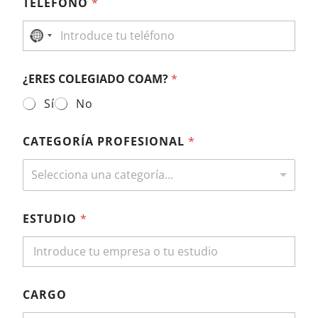
TELÉFONO
*
No country selected
¿ERES COLEGIADO COAM?
*
Sí
No
¿
CATEGORÍA PROFESIONAL
*
E
R
E
Selecciona una categoría...
S
T
U
ESTUDIO
*
U
N
CARGO