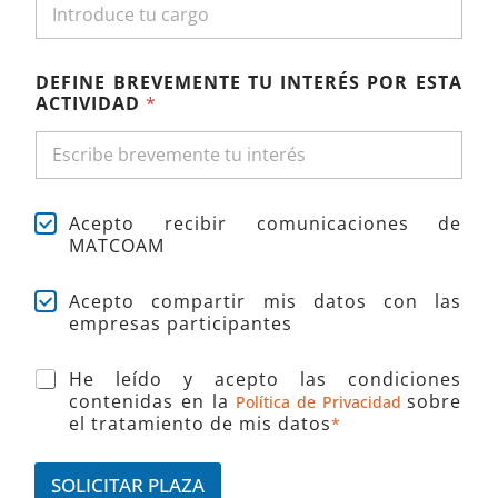
DEFINE BREVEMENTE TU INTERÉS POR ESTA
ACTIVIDAD
*
C
C
Acepto recibir comunicaciones de
O
a
MATCOAM
L
s
E
i
G
C
Acepto compartir mis datos con las
l
I
a
empresas participantes
l
A
s
a
D
i
s
O
A
He leído y acepto las condiciones
l
d
C
c
contenidas en la
sobre
Política de Privacidad
l
e
O
e
el tratamiento de mis datos
a
*
v
A
p
s
e
M
t
d
r
*
a
SOLICITAR PLAZA
e
i