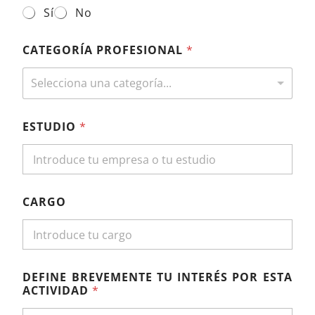
Sí
No
D
CATEGORÍA PROFESIONAL
*
E
T
R
Selecciona una categoría...
A
B
A
ESTUDIO
*
J
A
S
*
CARGO
DEFINE BREVEMENTE TU INTERÉS POR ESTA
ACTIVIDAD
*