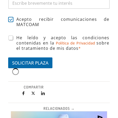
C
Acepto recibir comunicaciones de
a
MATCOAM
s
U
i
A
He leído y acepto las condiciones
N
l
c
contenidas en la
sobre
C
Política de Privacidad
l
e
el tratamiento de mis datos
O
a
*
p
A
s
t
M
d
a
SOLICITAR PLAZA
?
e
c
E
v
i
S
e
ó
T
r
n
U
i
t
COMPARTIR
D
f
é
I
i
r
O
c
m
a
i
c
RELACIONADOS →
n
i
o