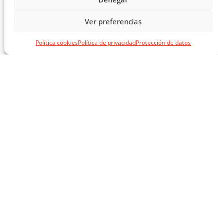
Ver preferencias
Política cookies
Política de privacidad
Protección de datos
MASTERCLASS: ARQUITECTURA PARA EL APRENDIZAJE
CARGAR MÁS ...