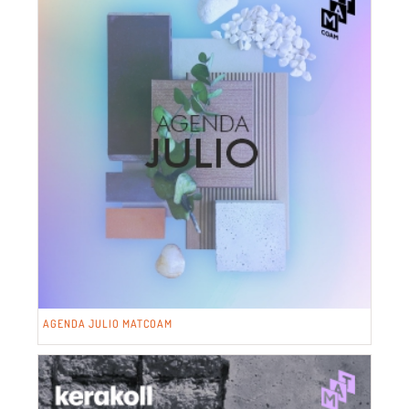
ó
s
n
*
AGENDA JULIO MATCOAM