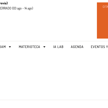
revia)
CIT
CERRADO (
03 ago - 14 ago)
OAM
MATERIOTECA
IA LAB
AGENDA
EVENTOS Y