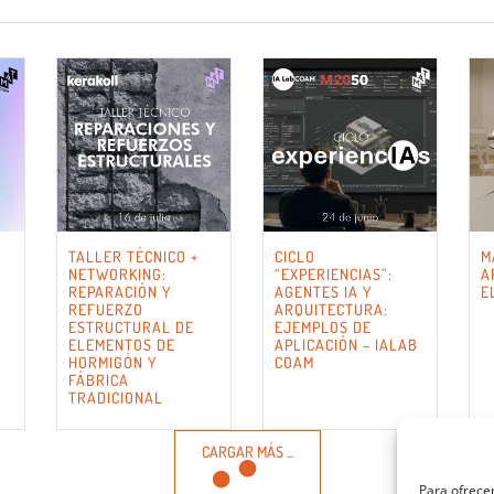
TALLER TÉCNICO +
CICLO
M
NETWORKING:
“EXPERIENCIAS”:
A
REPARACIÓN Y
AGENTES IA Y
E
REFUERZO
ARQUITECTURA:
ESTRUCTURAL DE
EJEMPLOS DE
ELEMENTOS DE
APLICACIÓN – IALAB
HORMIGÓN Y
COAM
FÁBRICA
TRADICIONAL
CARGAR MÁS ...
Para ofrecer