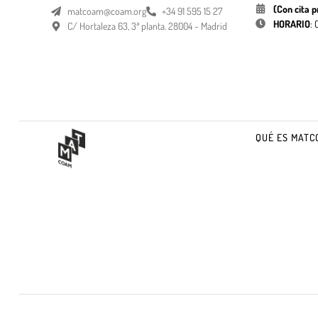
(Con cita p
matcoam@coam.org
+34 91 595 15 27
HORARIO
:
C/ Hortaleza 63, 3ª planta. 28004 - Madrid
QUÉ ES MATC