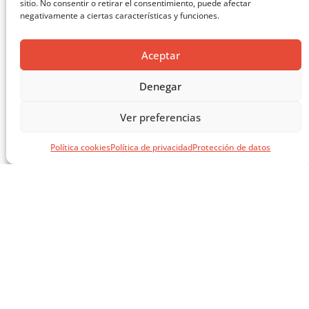
sitio. No consentir o retirar el consentimiento, puede afectar
negativamente a ciertas características y funciones.
Aceptar
MASTERCLASS: ARQUITECTURA PARA EL APRENDIZAJE
Denegar
CARGAR MÁS ...
Ver preferencias
Política cookies
Política de privacidad
Protección de datos
SÍGUENOS EN REDES
SOCIALES