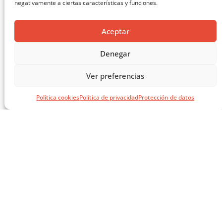
negativamente a ciertas características y funciones.
Aceptar
Denegar
MASTERCLASS: ARQUITECTURA PARA EL APRENDIZAJE
Ver preferencias
CARGAR MÁS ...
Política cookies
Política de privacidad
Protección de datos
SÍGUENOS EN REDES