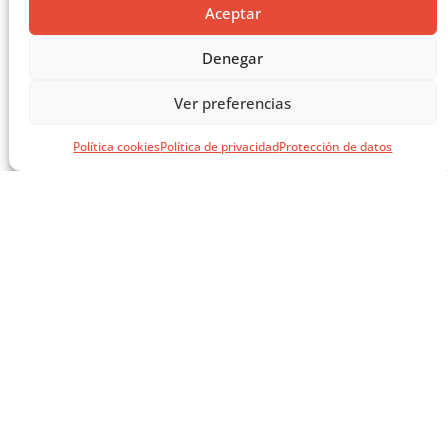
Aceptar
Denegar
Ver preferencias
Política cookies
Política de privacidad
Protección de datos
SÍGUENOS EN REDES
SOCIALES
AVISOS LEGALES
AVISO LEGAL
CITA PREVIA
POLÍTICA DE PRIVACIDAD
POLÍTICA DE COOKIES
NEWSLETTER