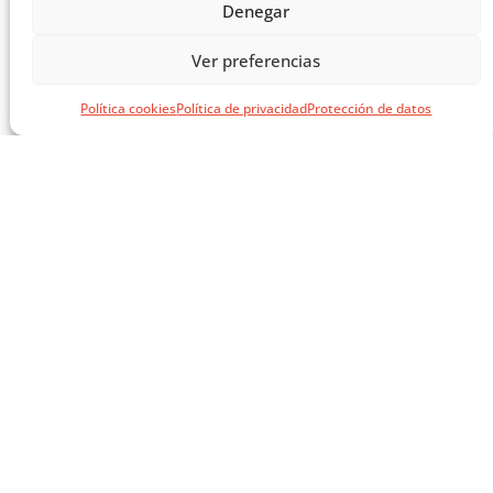
Denegar
MASTERCLASS: ARQUITECTURA PARA EL APRENDIZAJE
Ver preferencias
CARGAR MÁS ...
Política cookies
Política de privacidad
Protección de datos
SÍGUENOS EN REDES
SOCIALES
AVISOS LEGALES