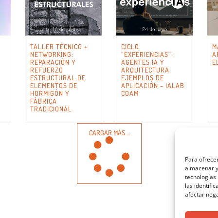
TALLER TÉCNICO +
CICLO
M
NETWORKING:
“EXPERIENCIAS”:
A
REPARACIÓN Y
AGENTES IA Y
E
REFUERZO
ARQUITECTURA:
ESTRUCTURAL DE
EJEMPLOS DE
ELEMENTOS DE
APLICACIÓN – IALAB
HORMIGÓN Y
COAM
FÁBRICA
TRADICIONAL
CARGAR MÁS ...
Para ofrecer
almacenar y/
tecnologías
las identifi
afectar nega