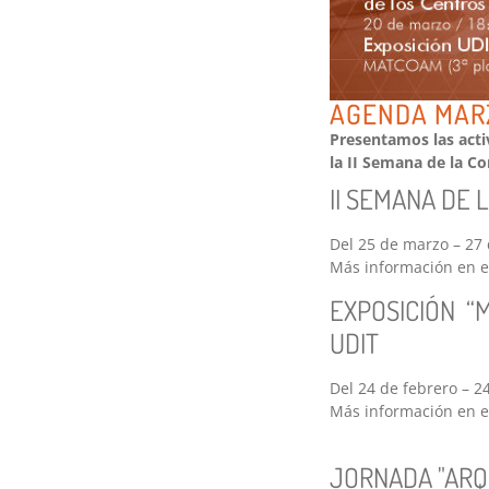
AGENDA MARZ
Presentamos las act
la II Semana de la 
II SEMANA DE
Del 25 de marzo – 27 
Más información en 
EXPOSICIÓN “Ma
UDIT
Del 24 de febrero – 
Más información en 
JORNADA "ARQ