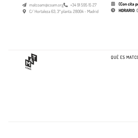
(Con cita p
matcoam@coam.org
+34 91 595 15 27
HORARIO
:
C/ Hortaleza 63, 3ª planta. 28004 - Madrid
QUÉ ES MATC