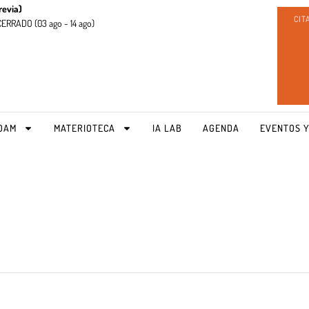
revia)
CIT
CERRADO (
03 ago - 14 ago)
OAM
MATERIOTECA
IA LAB
AGENDA
EVENTOS Y