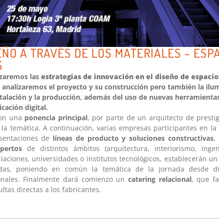
SEÑO A TRAVÉS DE LOS MATERIALES – ESP
S
izaremos las
estrategias de innovación en el diseño de espaci
, analizaremos el proyecto y su construcción pero también la ilum
stalación y la producción, además del uso de nuevas herramienta
cación digital.
con una
ponencia principal
, por parte de un arquitecto de presti
la temática. A continuación, varias empresas participantes en la
sentaciones de
líneas de producto y soluciones constructivas
,
xpertos
de distintos ámbitos (arquitectura, interiorismo, ingen
iaciones, universidades o institutos tecnológicos, establecerán u
tadas, poniendo en común la temática de la jornada desde di
ionales. Finalmente dará comienzo un
catering relacional
, que fa
ltas directas a los fabricantes.