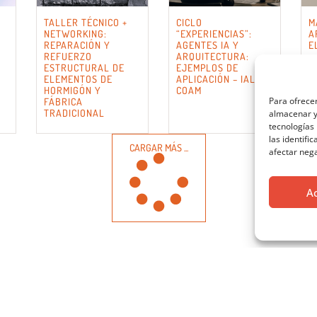
TALLER TÉCNICO +
CICLO
M
NETWORKING:
“EXPERIENCIAS”:
A
REPARACIÓN Y
AGENTES IA Y
E
REFUERZO
ARQUITECTURA:
ESTRUCTURAL DE
EJEMPLOS DE
ELEMENTOS DE
APLICACIÓN – IALAB
HORMIGÓN Y
COAM
Para ofrecer
FÁBRICA
TRADICIONAL
almacenar y/
tecnologías
las identifi
CARGAR MÁS ...
afectar nega
A