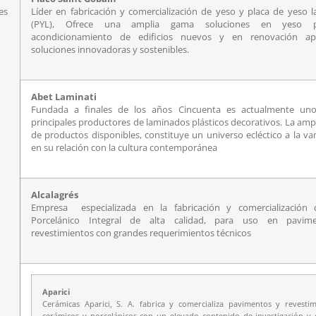
es
Líder en fabricación y comercialización de yeso y placa de yeso 
(PYL), Ofrece una amplia gama soluciones en yeso 
acondicionamiento de edificios nuevos y en renovación ap
soluciones innovadoras y sostenibles.
Abet Laminati
Fundada a finales de los años Cincuenta es actualmente un
principales productores de laminados plásticos decorativos. La am
de productos disponibles, constituye un universo ecléctico a la v
en su relación con la cultura contemporánea
Alcalagrés
Empresa especializada en la fabricación y comercialización
Porcelánico Integral de alta calidad, para uso en pavim
revestimientos con grandes requerimientos técnicos
Aparici
Cerámicas Aparici, S. A. fabrica y comercializa pavimentos y revestim
cerámicos y porcelánicos con un elevado contenido de investigación y 