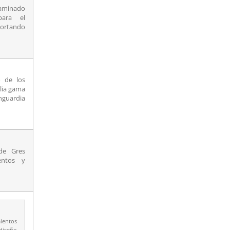
laminado
para el
ortando
o de los
plia gama
anguardia
 de Gres
entos y
ientos
diseño