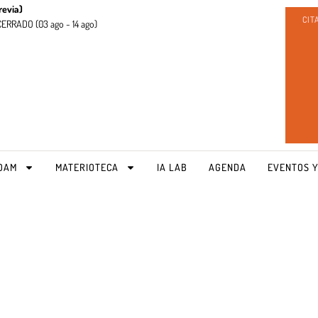
revia)
CIT
CERRADO (
03 ago - 14 ago)
OAM
MATERIOTECA
IA LAB
AGENDA
EVENTOS Y