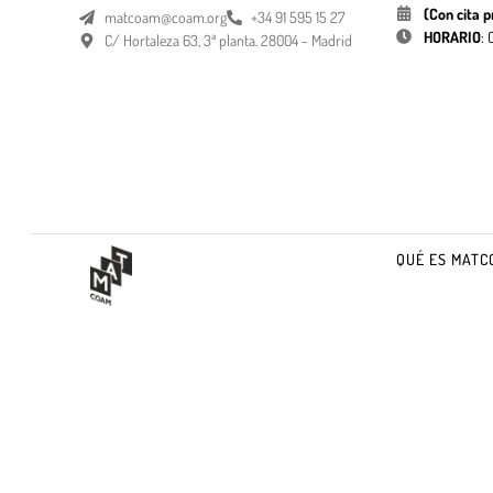
(Con cita p
matcoam@coam.org
+34 91 595 15 27
HORARIO
:
C/ Hortaleza 63, 3ª planta. 28004 - Madrid
QUÉ ES MATC