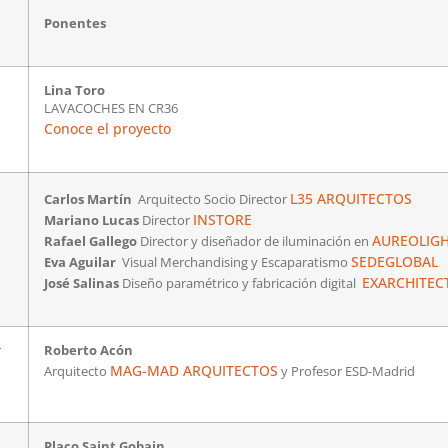
Ponentes
Lina Toro
LAVACOCHES EN CR36
Conoce el proyecto
L35 ARQUITECTOS
Carlos Martín
Arquitecto Socio Director
INSTORE
Mariano Lucas
Director
AUREOLIG
Rafael Gallego
Director y diseñador de iluminación en
SEDEGLOBAL
Eva Aguilar
Visual Merchandising y Escaparatismo
EXARCHITEC
José Salinas
Diseño paramétrico y fabricación digital
r
Roberto Acón
MAG-MAD ARQUITECTOS
Arquitecto
y Profesor ESD-Madrid
Placo Saint Gobain