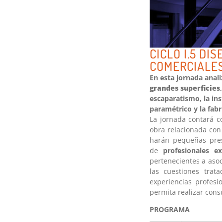
CICLO I.5 DI
COMERCIALE
En esta jornada anal
grandes superficies
escaparatismo, la in
paramétrico y la fabri
La jornada contará 
obra relacionada con 
harán pequeñas pre
de
profesionales e
pertenecientes a asoc
las cuestiones tra
experiencias profes
permita realizar consu
PROGRAMA