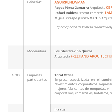
redonda*
AGUIRRENEWMAN
CB
Reyes Pérez Gamarra
Arquitecta
LAM
Rafael Robles
Director comercial
Miguel Crespo y Sixto Martín
Arquit
*participación de la mesa redonda des
Moderadora
Lourdes Treviño Quirós
FREEHAND ARQUITECTU
Arquitecta
18:00
Empresas
Total Office
participantes
Empresa especializada en el sumini
revestimientos corporativos. Repres
mejores fabricantes de moquetas, vini
corporativos, comerciales, hoteleros, cu
Pladur