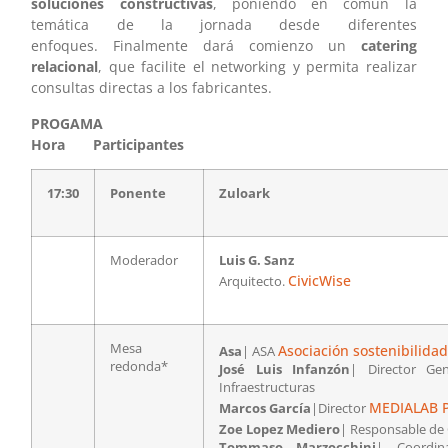
soluciones constructivas
, poniendo en común la
temática de la jornada desde diferentes
enfoques. Finalmente dará comienzo un
catering
relacional
, que facilite el networking y permita realizar
consultas directas a los fabricantes.
PROGAMA
Hora Participantes
17:30
Ponente
Zuloark
Moderador
Luis G. Sanz
CivicWise
Arquitecto.
Mesa
Asociación sostenibilidad
Asa
| ASA
redonda*
José Luis Infanzón
| Director Ge
Infraestructuras
MEDIALAB
Marcos García
|Director
Zoe Lopez Mediero
| Responsable de
Tommaso Marzocchini
| Coordin