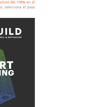
ncluso del 100% en el
uí
, selecciona el pase