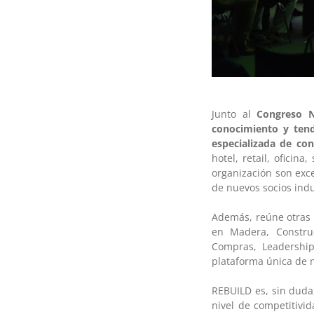
Junto al
Congreso N
conocimiento y tend
especializada de con
hotel, retail, oficin
organización son exc
de nuevos socios indu
Además, reúne otras 
en Madera, Construc
Compras, Leadershi
plataforma única de n
REBUILD es, sin duda,
nivel de competitivi