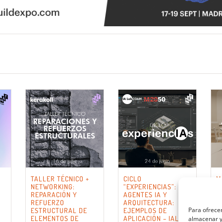
TALLER TÉCNICO +
CICLO
M
NETWORKING:
“EXPERIENCIAS”:
A
REPARACIÓN Y
AGENTES IA Y
E
REFUERZO
ARQUITECTURA:
Para ofrecer
ESTRUCTURAL DE
EJEMPLOS DE
ELEMENTOS DE
APLICACIÓN – IALAB
almacenar y/