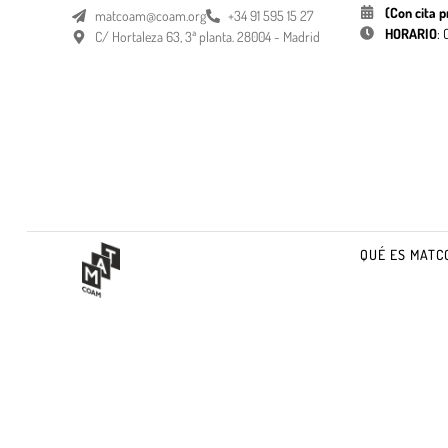
(Con cita p
matcoam@coam.org
+34 91 595 15 27
HORARIO
:
C/ Hortaleza 63, 3ª planta. 28004 - Madrid
QUÉ ES MATC