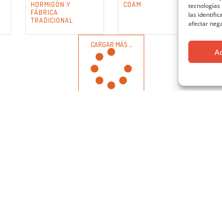
HORMIGÓN Y
COAM
tecnologías
FÁBRICA
las identifi
TRADICIONAL
afectar nega
CARGAR MÁS ...
A
OS DE CONTACTO
HORARIO