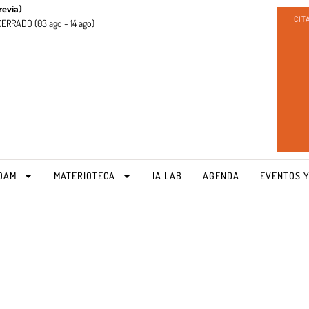
revia)
CIT
CERRADO (
03 ago - 14 ago)
OAM
MATERIOTECA
IA LAB
AGENDA
EVENTOS Y