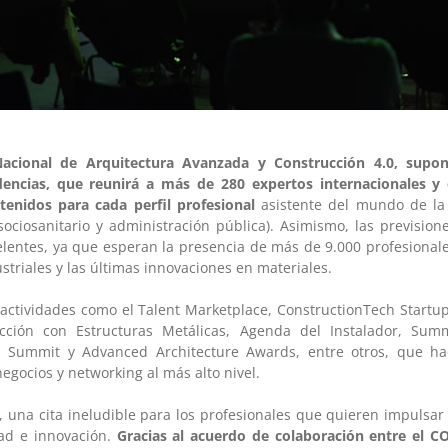
acional de Arquitectura Avanzada y Construcción 4.0, supo
encias, que reunirá a más de 280 expertos internacionales y
tenidos para cada perfil profesional
asistente del mundo de la e
a, sociosanitario y administración pública). Asimismo, las prevision
elentes, ya que esperan la presencia de más de 9.000 profesionale
striales y las últimas innovaciones en materiales.
actividades como el Talent Marketplace, ConstructionTech Startu
ción con Estructuras Metálicas, Agenda del Instalador, Sum
p Summit y Advanced Architecture Awards, entre otros, que h
egocios y networking al más alto nivel.
 una cita ineludible para los profesionales que quieren impulsar
dad e innovación.
Gracias al acuerdo de colaboración entre el 