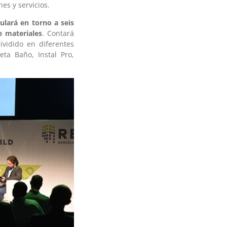
es y servicios.
ulará en torno a seis
de materiales
. Contará
vidido en diferentes
eta Baño, Instal Pro,