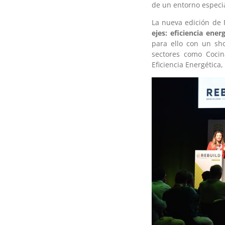
de un entorno especia
La nueva edición de
ejes: eficiencia ener
para ello con un sh
sectores como Cocina
Eficiencia Energética,