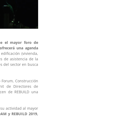
ne el mayor foro de
 ofrecerá una agenda
dificación (vivienda,
es de asistencia de la
s del sector en busca
p Forum, Construcción
mit de Directores de
acen de REBUILD una
 su actividad al mayor
COAM y REBUILD 2019,