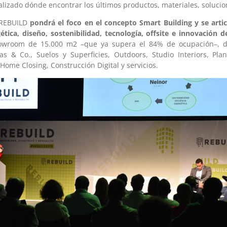
lizado dónde encontrar los últimos productos, materiales, solucion
 REBUILD
pondrá el foco en el concepto Smart Building y se artic
gética, diseño, sostenibilidad, tecnología, offsite e innovación 
owroom de 15.000 m2 –que ya supera el 84% de ocupación–, di
s & Co., Suelos y Superficies, Outdoors, Studio Interiors, Plan
 Home Closing, Construcción Digital y servicios.