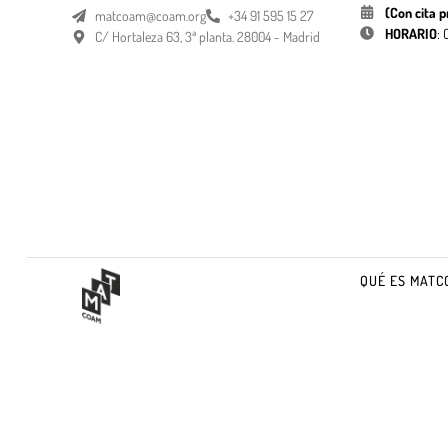
(Con cita p
matcoam@coam.org
+34 91 595 15 27
HORARIO
:
C/ Hortaleza 63, 3ª planta. 28004 - Madrid
QUÉ ES MATC