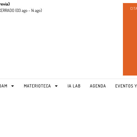
revia)
CIT
CERRADO (
03 ago - 14 ago)
OAM
MATERIOTECA
IA LAB
AGENDA
EVENTOS Y