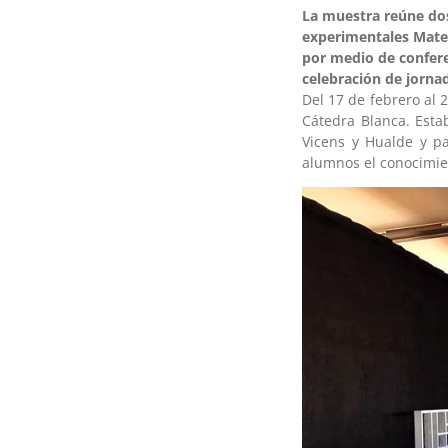
La muestra reúne dos 
experimentales Mater
por medio de conferen
celebración de jornad
Del 17 de febrero al 2
Cátedra Blanca. Esta
Vicens y Hualde y pa
alumnos el conocimie