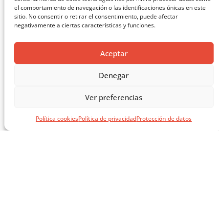
el comportamiento de navegación o las identificaciones únicas en este
sitio. No consentir o retirar el consentimiento, puede afectar
negativamente a ciertas características y funciones.
Aceptar
MASTERCLASS: ARQUITECTURA PARA EL APRENDIZAJE
Denegar
CARGAR MÁS ...
Ver preferencias
Política cookies
Política de privacidad
Protección de datos
SÍGUENOS EN REDES
SOCIALES