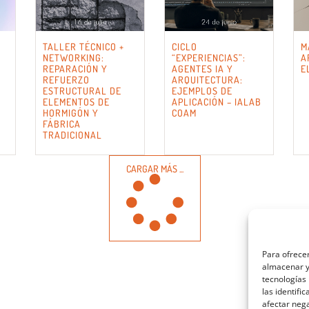
TALLER TÉCNICO +
CICLO
M
NETWORKING:
“EXPERIENCIAS”:
A
REPARACIÓN Y
AGENTES IA Y
E
REFUERZO
ARQUITECTURA:
ESTRUCTURAL DE
EJEMPLOS DE
ELEMENTOS DE
APLICACIÓN – IALAB
HORMIGÓN Y
COAM
FÁBRICA
TRADICIONAL
CARGAR MÁS ...
Para ofrecer
almacenar y/
tecnologías
las identifi
afectar nega