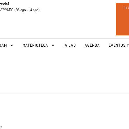
revia)
CIT
CERRADO (
03 ago - 14 ago)
OAM
MATERIOTECA
IA LAB
AGENDA
EVENTOS Y
23