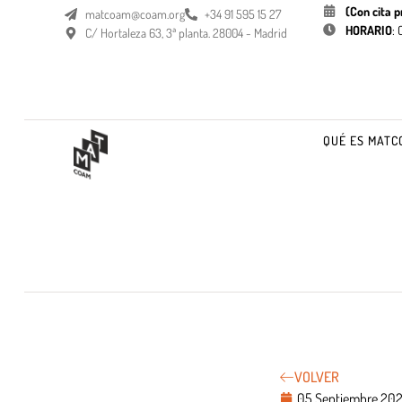
(Con cita p
matcoam@coam.org
+34 91 595 15 27
HORARIO
:
C/ Hortaleza 63, 3ª planta. 28004 - Madrid
QUÉ ES MATC
VOLVER
05 Septiembre 20