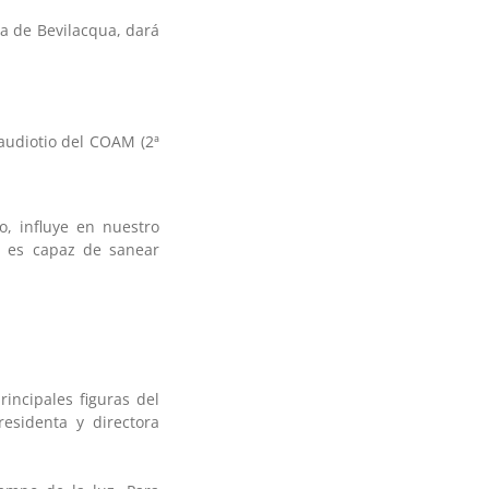
ta de Bevilacqua, dará
 audiotio del COAM (2ª
o, influye en nuestro
én es capaz de sanear
incipales figuras del
esidenta y directora