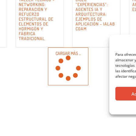
NETWORKING:
“EXPERIENCIAS”:
A
REPARACIÓN Y
AGENTES IA Y
E
REFUERZO
ARQUITECTURA:
ESTRUCTURAL DE
EJEMPLOS DE
ELEMENTOS DE
APLICACIÓN – IALAB
HORMIGÓN Y
COAM
FÁBRICA
TRADICIONAL
CARGAR MÁS ...
Para ofrecer
almacenar y/
tecnologías
las identifi
afectar nega
A