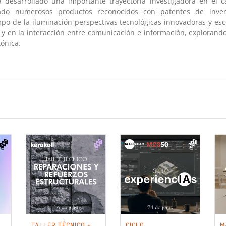
 desarrollado una importante trayectoria investigadora en el c
ado numerosos productos reconocidos con patentes de inve
po de la iluminación perspectivas tecnológicas innovadoras y esc
 y en la interacción entre comunicación e información, explorand
tónica.
TALLER TÉCNICO +
CICLO
M