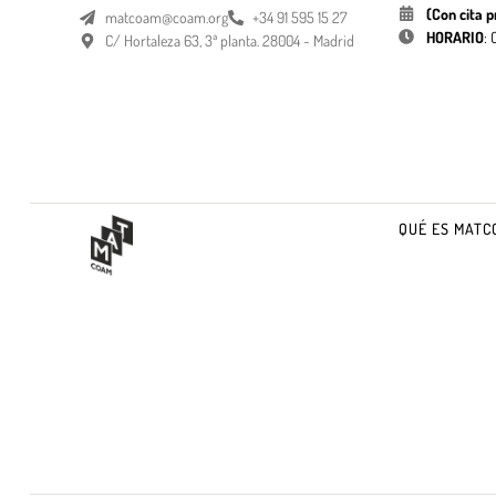
(Con cita p
matcoam@coam.org
+34 91 595 15 27
HORARIO
:
C/ Hortaleza 63, 3ª planta. 28004 - Madrid
QUÉ ES MATC