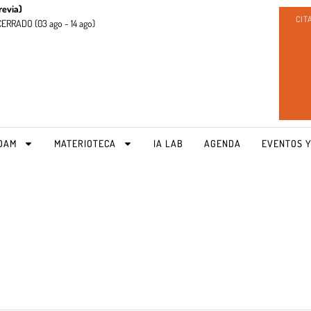
revia)
CIT
CERRADO (
03 ago - 14 ago)
OAM
MATERIOTECA
IA LAB
AGENDA
EVENTOS Y