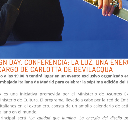
GN DAY. CONFERENCIA: LA LUZ. UNA ENER
 CARGO DE CARLOTTA DE BEVILACQUA
o a las 19.00 h tendrá lugar en un evento exclusivo organizado 
Embajada italiana de Madrid para celebrar la séptima edición de
y es una iniciativa promovida por el Ministerio de Asuntos Ex
inisterio de Cultura. El programa, llevado a cabo por la red de E
 italianos en el extranjero, consta de un amplio calendario de ac
taliano en el mundo.
rincipal será "
La calidad que ilumina. La energía del diseño p