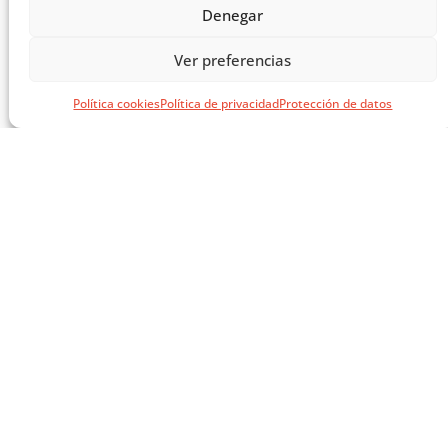
Denegar
Ver preferencias
MASTERCLASS: ARQUITECTURA PARA EL APRENDIZAJE
Política cookies
Política de privacidad
Protección de datos
CARGAR MÁS ...
SÍGUENOS EN REDES
SOCIALES