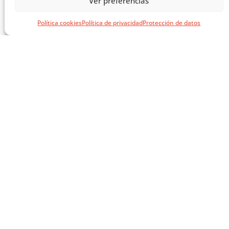
Ver preferencias
CARGAR MÁS ...
Política cookies
Política de privacidad
Protección de datos
SÍGUENOS EN REDES
SOCIALES
AVISOS LEGALES
AVISO LEGAL
CITA PREVIA
POLÍTICA DE PRIVACIDAD