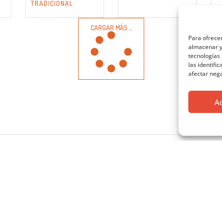
TRADICIONAL
CARGAR MÁS ...
Para ofrecer
almacenar y/
tecnologías
las identifi
afectar nega
A
OS DE CONTACTO
HORARIO
(Con cita previa)
atcoam@coam.org
+34 91 595 15 27