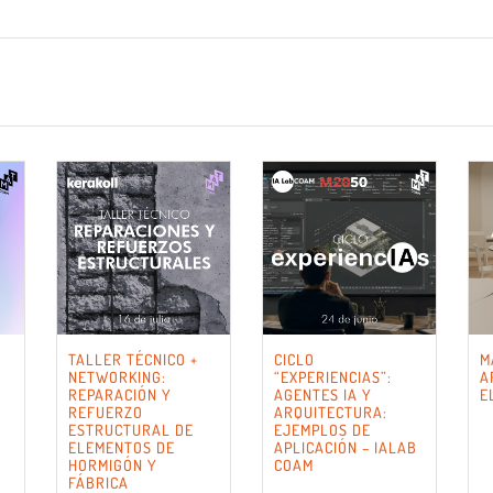
TALLER TÉCNICO +
CICLO
M
NETWORKING:
“EXPERIENCIAS”:
A
REPARACIÓN Y
AGENTES IA Y
E
REFUERZO
ARQUITECTURA:
ESTRUCTURAL DE
EJEMPLOS DE
ELEMENTOS DE
APLICACIÓN – IALAB
HORMIGÓN Y
COAM
FÁBRICA