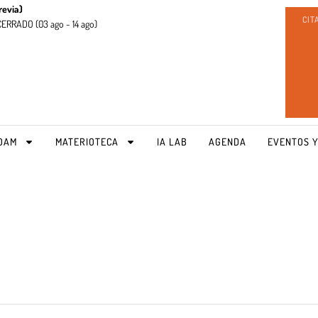
revia)
CIT
CERRADO (
03 ago - 14 ago)
OAM
MATERIOTECA
IA LAB
AGENDA
EVENTOS Y