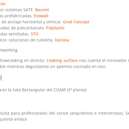
son
on sistemas SATE.
Baumit
as prefabricadas.
Evowall
 de anclaje horizontal y vertical.
Grad Concept
hadas de policarbonato.
Palplastic
adas ventiladas.
STO
ficio: soluciones de cubierta.
Danosa
networking
showcooking en directo:
Cooking surface
nos cuenta el innovador 
ible mientras degustamos un apertivo cocinado en vivo
R
h
en la Sala Rectangular del COAM (3ª planta)
tuita para profesionales del sector (arquitectos e interioristas). S
guiente enlace