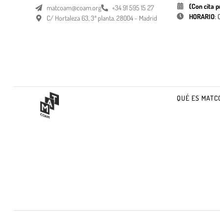
(Con cita p
matcoam@coam.org
+34 91 595 15 27
HORARIO
:
C/ Hortaleza 63, 3ª planta. 28004 - Madrid
QUÉ ES MATC