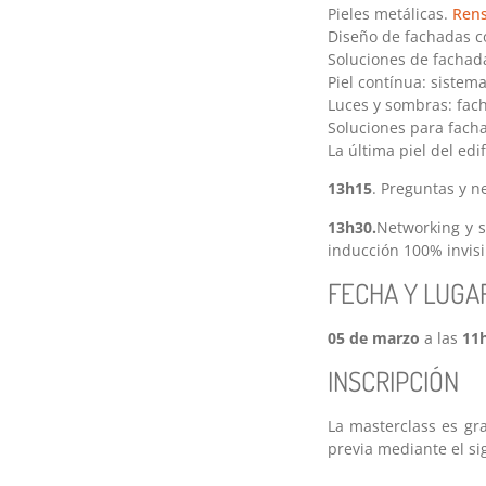
Pieles metálicas.
Ren
Diseño de fachadas c
Soluciones de fachad
Piel contínua: sistema
Luces y sombras: fac
Soluciones para fach
La última piel del edi
13h15
. Preguntas y 
13h30.
Networking y 
inducción 100% invis
FECHA Y LUGA
05 de marzo
a las
11
INSCRIPCIÓN
La masterclass es gra
previa mediante el si