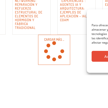
NETWORKING:
“EXPERIENCIAS”:
A
REPARACIÓN Y
AGENTES IA Y
E
REFUERZO
ARQUITECTURA:
ESTRUCTURAL DE
EJEMPLOS DE
ELEMENTOS DE
APLICACIÓN – IALAB
HORMIGÓN Y
COAM
FÁBRICA
Para ofrecer
TRADICIONAL
almacenar y/
tecnologías
las identifi
CARGAR MÁS ...
afectar nega
A