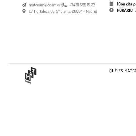
(Con cita p
matcoam@coam.org
+34 91 595 15 27
HORARIO
:
C/ Hortaleza 63, 3ª planta. 28004 - Madrid
QUÉ ES MATC