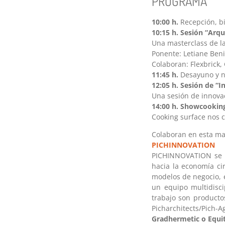
PROGRAMA
10:00 h.
Recepción, b
10:15 h.
Sesión “Arqui
Una masterclass de 
Ponente: Letiane Ben
Colaboran: Flexbrick,
11:45 h.
Desayuno y n
12:05 h.
Sesión de “I
Una sesión de innovac
14:00 h. Showcookin
Cooking surface nos c
Colaboran en esta ma
PICHINNOVATION
PICHINNOVATION se e
hacia la economía ci
modelos de negocio, e
un equipo multidisci
trabajo son productos
Picharchitects/Pich-
Gradhermetic o Equi