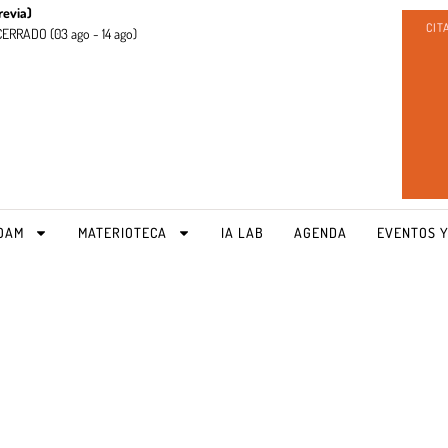
revia)
CIT
CERRADO (
03 ago - 14 ago)
OAM
MATERIOTECA
IA LAB
AGENDA
EVENTOS Y