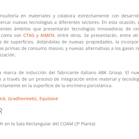
onsultoría en materiales y colabora estrechamente con desarrol
ercar nuevas tecnologías a diferentes sectores. En esta ocasión
rentes ámbitos que presentarán tecnologías innovadoras de cen
o, como son
CTAG
y
AIMEN
, entre otros. Se presentarán, entre ot
a de superficies, dotándolas de nuevas propiedades, la incorpo
as primas de consumo masivo, y nuevas alternativas a los gases re
ización.
a marca de inducción del fabricante italiano ABK Group. El nu
n a través de un proceso de integración entre material y tecnolo
ectamente en la superficie de la encimera porcelánica.
ick
,
Gradhermetic
,
Equitone
R
0h en la Sala Rectangular del COAM (3ª Planta)