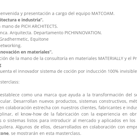
ienvenida y presentación a cargo del equipo MATCOAM.
tectura e industria”.
la mano de PICH ARCHITECTS.
inca. Arquitecta. Departamento PICHINNOVATION.
 Gradhermetic, Equitone
etworking.
nnovación en materiales”.
ión de la mano de la consultoría en materiales MATERIALLY y el Pr
g
uenta el innovador sistema de coción por inducción 100% invisible
sterclass:
stablece como una marca que ayuda a la transformación del se
rcular. Desarrollan nuevos productos, sistemas constructivos, mét
n colaboración estrecha con nuestros clientes, fabricantes e indus
plinar, el know-how de la fabricación con la experiencia en obr
 o sistemas listos para introducir al mercado y aplicados en los
Aguilera. Algunos de ellos, desarrollados en colaboración con em
tone
, se mostrarán en esta masterclass.