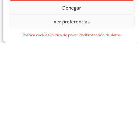
Denegar
Ver preferencias
Política cookies
Política de privacidad
Protección de datos
SÍGUENOS EN REDES
SOCIALES
AVISOS LEGALES
AVISO LEGAL
CITA PREVIA
POLÍTICA DE PRIVACIDAD
POLÍTICA DE COOKIES
NEWSLETTER
MATCOAM