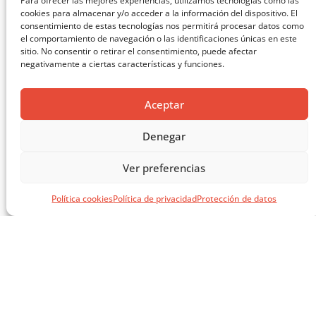
Para ofrecer las mejores experiencias, utilizamos tecnologías como las
cookies para almacenar y/o acceder a la información del dispositivo. El
consentimiento de estas tecnologías nos permitirá procesar datos como
el comportamiento de navegación o las identificaciones únicas en este
sitio. No consentir o retirar el consentimiento, puede afectar
negativamente a ciertas características y funciones.
Aceptar
Denegar
MASTERCLASS: ARQUITECTURA PARA EL APRENDIZAJE
Ver preferencias
CARGAR MÁS ...
Política cookies
Política de privacidad
Protección de datos