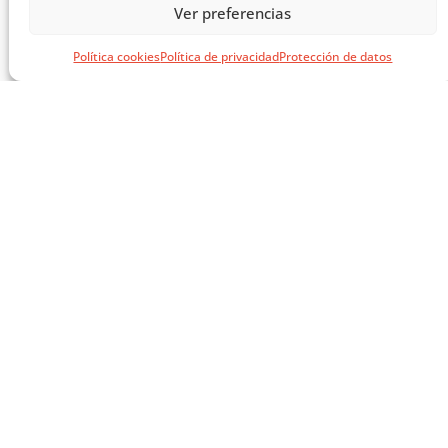
Ver preferencias
MASTERCLASS: ARQUITECTURA PARA EL APRENDIZAJE
Política cookies
Política de privacidad
Protección de datos
CARGAR MÁS ...
SÍGUENOS EN REDES
SOCIALES