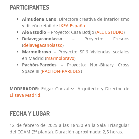
PARTICIPANTES
Almudena Cano
. Directora creativa de interiorismo
y diseño retail de
IKEA España
.
Ale Estudio
– Proyecto: Casa Botijo (
ALE ESTUDIO
)
Delavegacanolasso
– Proyecto: Fresnos
(
delavegacanolasso
)
Marmolbravo
– Proyecto: SFJ6 Viviendas sociales
en Madrid (
marmolbravo
)
Pachón-Paredes
– Proyecto: Non-Binary Cross
Space III (
PACHÓN-PAREDES
)
MODERADOR:
Edgar González. Arquitecto y Director de
Elisava Madrid
.
FECHA Y LUGAR
12 de febrero de 2025 a las 18h30 en la Sala Triangular
del COAM (3ª planta). Duración aproximada: 2,5 horas.