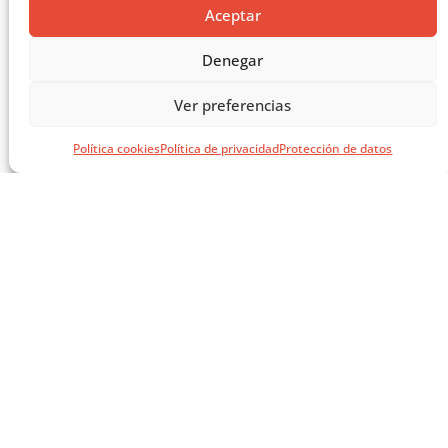
MASTERCLASS: ARQUITECTURA PARA EL APRENDIZAJE
Aceptar
CARGAR MÁS ...
Denegar
Ver preferencias
Política cookies
Política de privacidad
Protección de datos
SÍGUENOS EN REDES
SOCIALES
AVISOS LEGALES