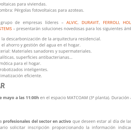
voltaicas para viviendas.
sombra: Pérgolas fotovoltaicas para azoteas.
 grupo de empresas líderes –
ALVIC
,
DURAVIT
,
FERROLI
,
HOL
STEMS
– presentarán soluciones novedosas para los siguientes ámb
 la descarbonización de la arquitectura residencial.
 el ahorro y gestión del agua en el hogar.
terial: Materiales sanadores y supermateriales.
alíticas, superficies antibacterianas…
mótica para el hogar.
obotizados inteligentes.
imatización eficiente.
AR
de mayo a las 11:00h
en el espacio MATCOAM (3ª planta). Duración 
 a
profesionales del sector en activo
que deseen estar al día de l
ario solicitar inscripción proporcionando la información indic