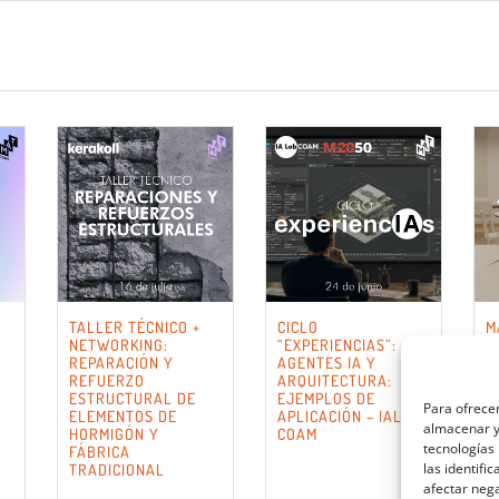
TALLER TÉCNICO +
CICLO
M
NETWORKING:
“EXPERIENCIAS”:
A
REPARACIÓN Y
AGENTES IA Y
E
REFUERZO
ARQUITECTURA:
ESTRUCTURAL DE
EJEMPLOS DE
Para ofrecer
ELEMENTOS DE
APLICACIÓN – IALAB
almacenar y/
HORMIGÓN Y
COAM
tecnologías
FÁBRICA
las identifi
TRADICIONAL
afectar nega