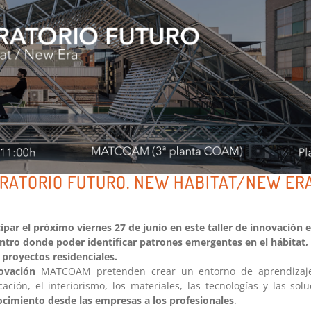
RATORIO FUTURO. NEW HABITAT/NEW ER
ipar el próximo viernes 27 de junio en este taller de innovación e
tro donde poder identificar patrones emergentes en el hábitat,
 proyectos residenciales.
ovación
MATCOAM pretenden crear un entorno de aprendizaj
icación, el interiorismo, los materiales, las tecnologías y las sol
ocimiento desde las empresas a los profesionales
.