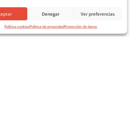
ceptar
Denegar
Ver preferencias
Política cookies
Política de privacidad
Protección de datos
SÍGUENOS EN REDES SOCIALES
AVISOS LEGALES
AVISO LEGAL
- 14 ago)
POLÍTICA DE PRIVACIDAD