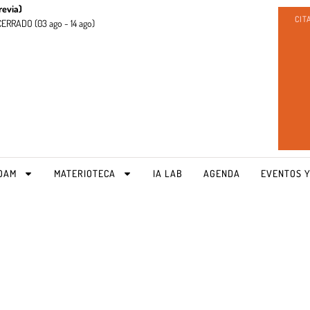
revia)
CIT
CERRADO (
03 ago - 14 ago)
OAM
MATERIOTECA
IA LAB
AGENDA
EVENTOS Y