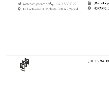
(Con cita p
matcoam@coam.org
+34 91 595 15 27
HORARIO
:
C/ Hortaleza 63, 3ª planta. 28004 - Madrid
QUÉ ES MATC