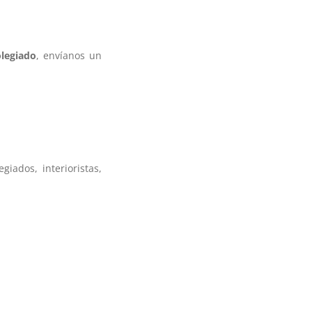
olegiado
, envíanos un
giados, interioristas,