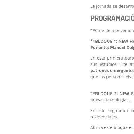
La jornada se desarr
PROGRAMACI
**Café de bienvenida
**
BLOQUE 1: NEW HA
Ponente: Manuel De
En esta primera part
sus estudios “Life a
patrones emergentes 
que las personas viven
**
BLOQUE 2: NEW ERA
nuevas tecnologías…
En este segundo bloq
residenciales.
Abrirá este bloque el