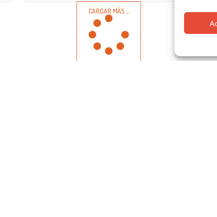
CARGAR MÁS ...
A
OS DE CONTACTO
HORARIO
(Con cita previa)
atcoam@coam.org
+34 91 595 15 27
HORARIO
:
CERRADO (
03 ago 
/ Hortaleza 63, 3ª planta. 28004 - Madrid