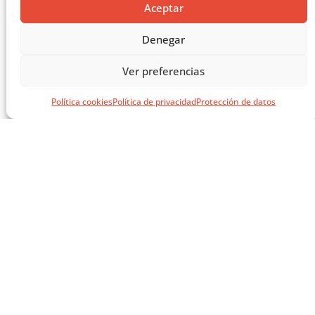
Aceptar
Denegar
Ver preferencias
CORTINAS PLISADAS, PLISADAS GLASS Y PALMA BLACK-OUT
Política cookies
Política de privacidad
Protección de datos
PARA CONTROL SOLAR
CARGAR MÁS ...
SÍGUENOS EN REDES