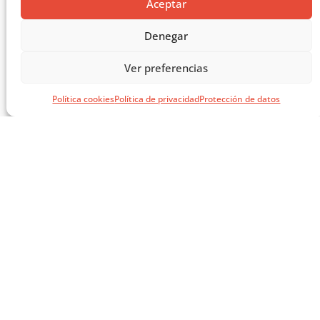
Aceptar
Denegar
Ver preferencias
Política cookies
Política de privacidad
Protección de datos
MASTERCLASS: ARQUITECTURA PARA EL APRENDIZAJE
CARGAR MÁS ...
SÍGUENOS EN REDES