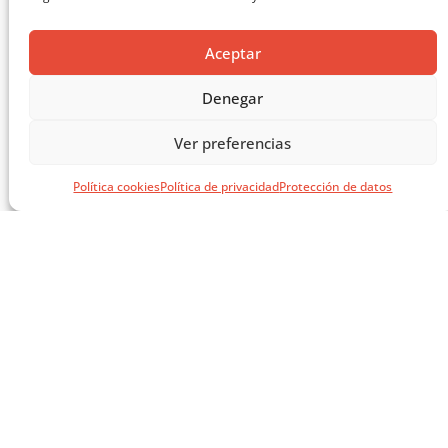
Aceptar
Denegar
Ver preferencias
Política cookies
Política de privacidad
Protección de datos
EL LIBRO VERDE DE SOLUCIONES CONSTRUCTIVAS
CARGAR MÁS ...