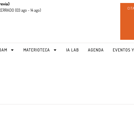
revia)
CIT
CERRADO (
03 ago - 14 ago)
OAM
MATERIOTECA
IA LAB
AGENDA
EVENTOS Y