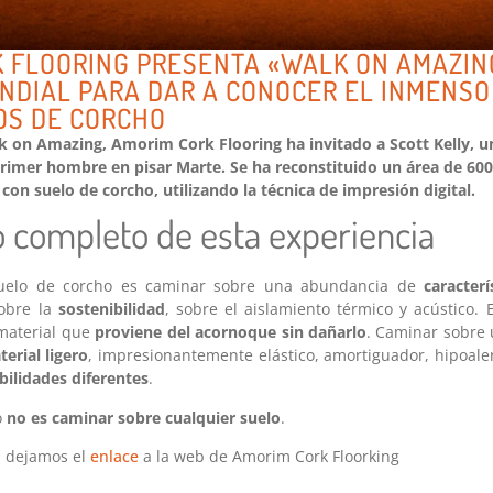
 FLOORING PRESENTA «WALK ON AMAZIN
DIAL PARA DAR A CONOCER EL INMENSO
OS DE CORCHO
 on Amazing, Amorim Cork Flooring ha invitado a Scott Kelly, u
primer hombre en pisar Marte. Se ha reconstituido un área de 600
 con suelo de corcho, utilizando la técnica de impresión digital.
o completo de esta experiencia
uelo de corcho es caminar sobre una abundancia de
caracterí
sobre la
sostenibilidad
, sobre el aislamiento térmico y acústico.
material que
proviene del acornoque sin dañarlo
. Caminar sobre 
erial ligero
, impresionantemente elástico, amortiguador, hipoaler
bilidades diferentes
.
o
no es caminar sobre cualquier suelo
.
n dejamos el
enlace
a la web de Amorim Cork Floorking