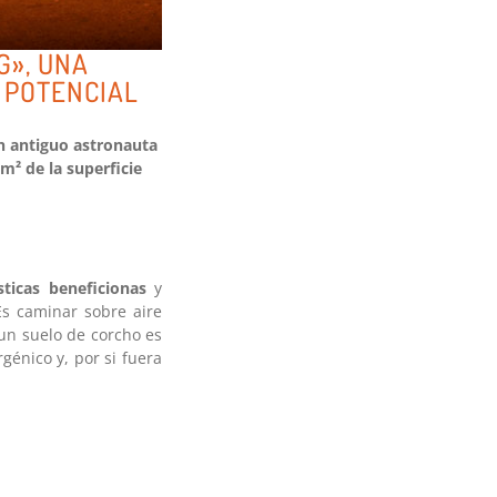
G», UNA
 POTENCIAL
n antiguo astronauta
m² de la superficie
sticas beneficionas
y
 Es caminar sobre aire
un suelo de corcho es
génico y, por si fuera