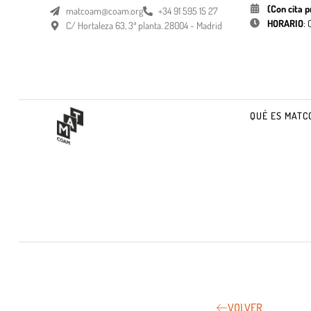
(Con cita p
matcoam@coam.org
+34 91 595 15 27
HORARIO
:
C/ Hortaleza 63, 3ª planta. 28004 - Madrid
QUÉ ES MATC
VOLVER