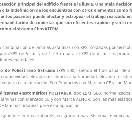
tección principal del edificio frente a la lluvia. Una mala decisió
rta o la indefinición de los encuentros con otros elementos como
entos pasantes puede afectar y estropear el trabajo realizado en e
rehabilitación de cubiertas que son eficientes, rápidos y sin la 
e como el sistema ChovATERM.
 combinación de láminas asfálticas con XPS, soldadas por termof
 para XPS de 5 cm, y de 1 x 6 m para el XPS de 4 cm. Los prod
ientes materiales:
o de Poliestireno Extruido
(XPS 300), siendo el tipo usual de a
conductividad, elevada resistencia a la humedad, elevada resiste
dóneo para esta aplicación. Son Productos con Marcado CE y con M
ilizantes elastoméricas POLITABER
, tipo LBM (SBS) normalizado
 láminas con Marcado CE y con Marca AENOR. Son las más elástica
 de láminas, idóneas para esta aplicación.
isponible en dos acabados, en gránulo para sistemas monocapa y