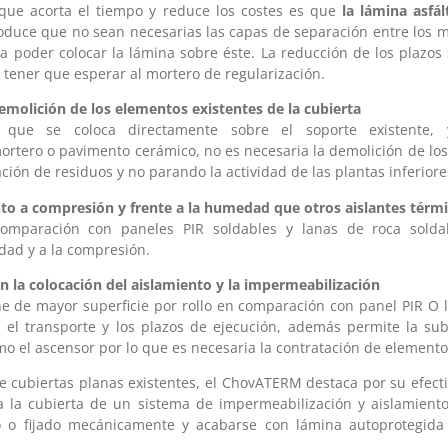
 que acorta el tiempo y reduce los costes es que
la lámina asfál
duce que no sean necesarias las capas de separación entre los ma
a poder colocar la lámina sobre éste. La reducción de los plazos
 tener que esperar al mortero de regularización.
emolición de los elementos existentes de la cubierta
 que se coloca directamente sobre el soporte existente,
ortero o pavimento cerámico, no es necesaria la demolición de los
ación de residuos y no parando la actividad de las plantas inferiore
o a compresión y frente a la humedad que otros aislantes térmi
mparación con paneles PIR soldables y lanas de roca solda
dad y a la compresión.
 la colocación del aislamiento y la impermeabilización
 de mayor superficie por rollo en comparación con panel PIR O l
 el transporte y los plazos de ejecución, además permite la sub
o el ascensor por lo que es necesaria la contratación de elemento
de cubiertas planas existentes, el ChovATERM destaca por su efect
a la cubierta de un sistema de impermeabilización y aislamient
o o fijado mecánicamente y acabarse con lámina autoprotegid