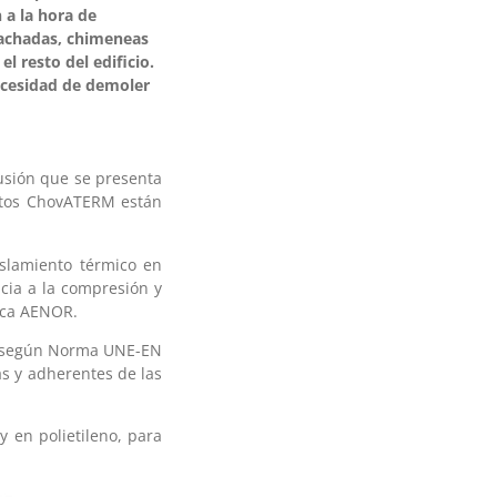
n a la hora de
 fachadas, chimeneas
l resto del edificio.
necesidad de demoler
usión que se presenta
uctos ChovATERM están
islamiento térmico en
ncia a la compresión y
arca AENOR.
s según Norma UNE-EN
s y adherentes de las
 en polietileno, para