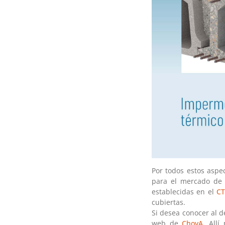
Por todos estos aspe
para el mercado de 
establecidas en el
C
cubiertas.
Si desea conocer al d
web de
ChovA
. All