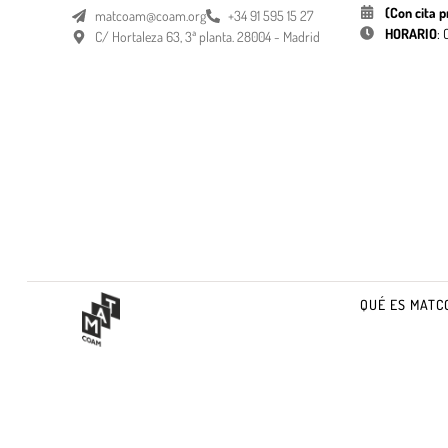
(Con cita p
matcoam@coam.org
+34 91 595 15 27
HORARIO
:
C/ Hortaleza 63, 3ª planta. 28004 - Madrid
QUÉ ES MATC