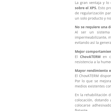
La gran ventaja y lo
sobre el XPS.
Esto pro
de regularización par
un solo producto y no
No se requiere una d
Al ser un sistema
impermeabilizante, m
evitando así la gener
Mejor comportamient
El
ChovATERM
en co
resistencia a la hume
Mayor rendimiento en
El ChovATERM dispone
Por lo que se mejora
medios existentes com
En la rehabilitación 
colocación, dotando 
colocarse adhesivad
flotante.