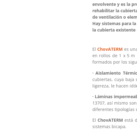
envolvente y es la pro
rehabilitar la cubie
de ventilación o elem
Hay sistemas para la 
la cubierta existent
El
ChovATERM
es una
en rollos de 1 x 5 m
formados por los sigu
· Aislamiento Térmic
cubiertas, cuya baja 
ligereza, le hacen i
· Láminas impermeab
13707, así mismo son
diferentes tipologías
El
ChovATERM
está d
sistemas bicapa.