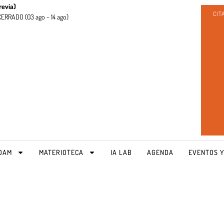
revia)
CIT
CERRADO (
03 ago - 14 ago)
OAM
MATERIOTECA
IA LAB
AGENDA
EVENTOS Y