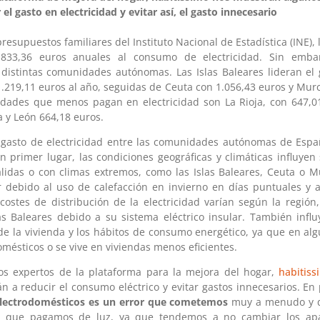
el gasto en electricidad y evitar así, el gasto innecesario
resupuestos familiares del Instituto Nacional de Estadística (INE),
833,36 euros anuales al consumo de electricidad. Sin embar
 distintas comunidades autónomas. Las Islas Baleares lideran el 
219,11 euros al año, seguidas de Ceuta con 1.056,43 euros y Murc
idades que menos pagan en electricidad son La Rioja, con 647,01
a y León 664,18 euros.
l gasto de electricidad entre las comunidades autónomas de Esp
En primer lugar, las condiciones geográficas y climáticas influyen 
idas o con climas extremos, como las Islas Baleares, Ceuta o 
r debido al uso de calefacción en invierno en días puntuales y 
costes de distribución de la electricidad varían según la región
as Baleares debido a su sistema eléctrico insular. También infl
a de la vivienda y los hábitos de consumo energético, ya que en a
omésticos o se vive en viviendas menos eficientes.
los expertos de la plataforma para la mejora del hogar,
habitiss
 a reducir el consumo eléctrico y evitar gastos innecesarios. En
electrodomésticos es un error que cometemos
muy a menudo y q
lo que pagamos de luz, ya que tendemos a no cambiar los apa