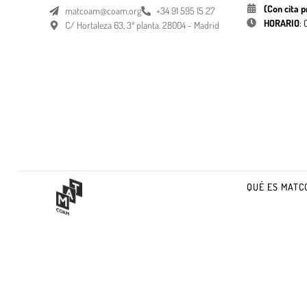
(Con cita p
matcoam@coam.org
+34 91 595 15 27
HORARIO
:
C/ Hortaleza 63, 3ª planta. 28004 - Madrid
QUÉ ES MATC