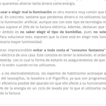
si queremos ahorrar tanto dinero como energía.
e
usar o elegir mal la iluminación
es otra manera muy común que 
dad. En concreto, sostiene que perdemos dinero si no utilizamos l
 iluminación artificial, aunque sea con este tipo de tecnología má
asa supone el 20% de la factura eléctrica. Además, destacan que
e ámbito es
no saber elegir el tipo de bombillas
, pues
no sole
 Para solucionar esto, exponen que la clave está en elegir más lú
esaria mayor luminosidad.
deran imprescindible
evitar a toda costa el
“consumo fantasma”
eléctrico de una casa. Este consiste en tener la televisión, el ord
tand-by
, con lo cual la forma de evitarlo es asegurándonos de que
 lo estén cuando no los utilizamos.
o a los electrodomésticos, los expertos de habitissimo aconsejan
u
del lavavajillas, la lavadora o el frigorífico, ya que son program
 eficiencia posible del aparato sin que ello afecte a su funcionam
% de la energía en un ciclo de lavado por lo que el utilizarlos 
de la factura.