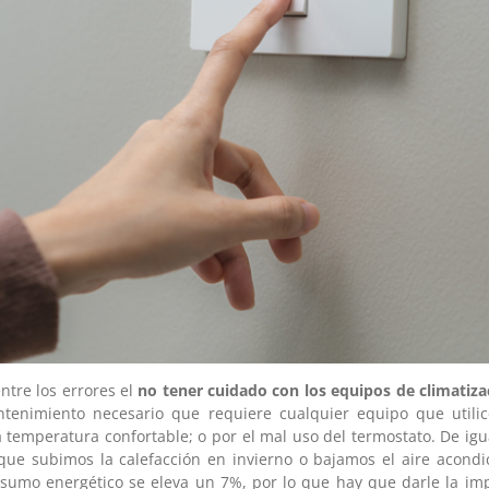
ntre los errores el
no tener cuidado con los equipos de climatiza
tenimiento necesario que requiere cualquier equipo que util
 temperatura confortable; o por el mal uso del termostato. De ig
ue subimos la calefacción en invierno o bajamos el aire acondi
sumo energético se eleva un 7%, por lo que hay que darle la imp