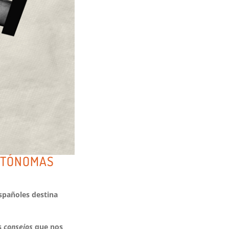
UTÓNOMAS
españoles destina
s
consejos
que nos