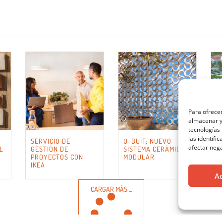
Para ofrecer
almacenar y/
tecnologías
las identifi
SERVICIO DE
O-BUIT: NUEVO
E
afectar nega
L
GESTIÓN DE
SISTEMA CERÁMICO
S
PROYECTOS CON
MODULAR
C
IKEA
A
CARGAR MÁS ...