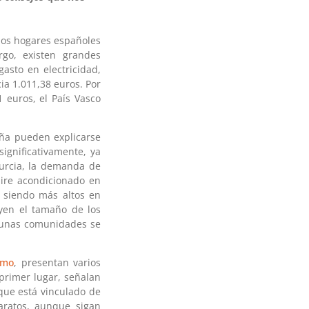
 los hogares españoles
go, existen grandes
gasto en electricidad,
ia 1.011,38 euros. Por
 euros, el País Vasco
aña pueden explicarse
significativamente, ya
Murcia, la demanda de
aire acondicionado en
, siendo más altos en
uyen el tamaño de los
lgunas comunidades se
imo
, presentan varios
 primer lugar, señalan
ue está vinculado de
ratos, aunque sigan