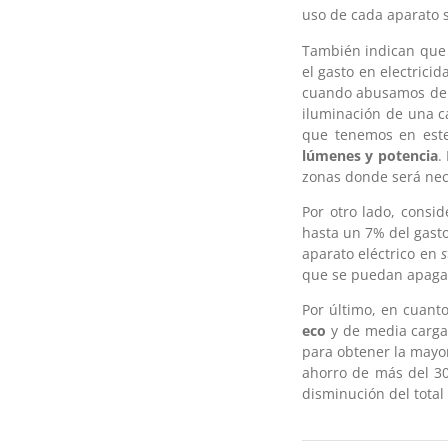
uso de cada aparato 
También indican qu
el gasto en electrici
cuando abusamos de la
iluminación de una c
que tenemos en est
lúmenes y potencia
.
zonas donde será nec
Por otro lado, consi
hasta un 7% del gasto 
aparato eléctrico en
s
que se puedan apagar
Por último, en cuant
eco
y de media carga 
para obtener la mayor
ahorro de más del 30
disminución del total 