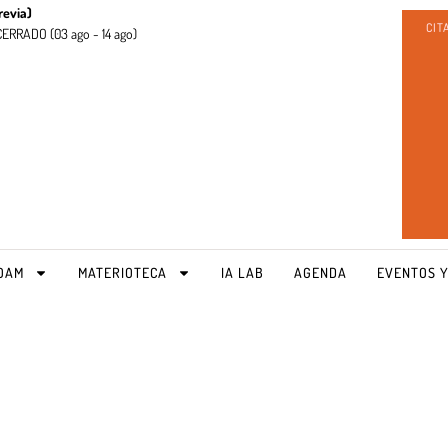
revia)
CIT
CERRADO (
03 ago - 14 ago)
OAM
MATERIOTECA
IA LAB
AGENDA
EVENTOS Y