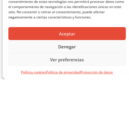
consentimiento de estas tecnologías nos permitirá procesar datos como
el comportamiento de navegación o las identificaciones únicas en este
sitio. No consentir o retirar el consentimiento, puede afectar
negativamente a ciertas características y funciones.
Aceptar
Denegar
Ver preferencias
Política cookies
Política de privacidad
Protección de datos
EL LIBRO VERDE DE SOLUCIONES CONSTRUCTIVAS