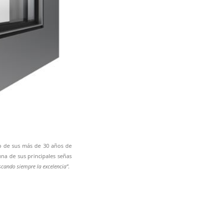
o de sus más de 30 años de
una de sus principales señas
scando siempre la excelencia”.