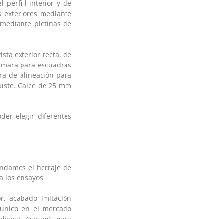
erfi l interior y de
s exteriores mediante
 mediante pletinas de
sta exterior recta, de
 Cámara para escuadras
dra de alineación para
ajuste. Galce de 25 mm
er elegir diferentes
ndamos el herraje de
a los ensayos.
r, acabado imitación
 único en el mercado
alicoat, Asesan), para