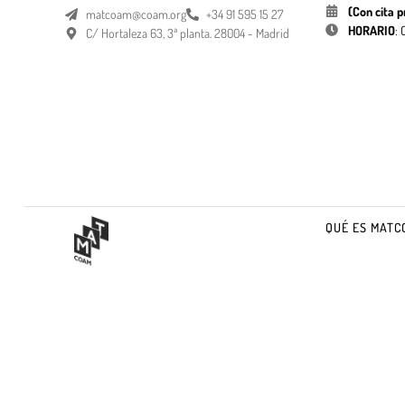
(Con cita p
matcoam@coam.org
+34 91 595 15 27
HORARIO
:
C/ Hortaleza 63, 3ª planta. 28004 - Madrid
QUÉ ES MATC