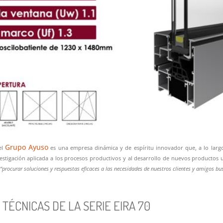
Grupo Ayuso
el
es una empresa dinámica y de espíritu innovador que, a lo larg
vestigación aplicada a los procesos productivos y al desarrollo de nuevos productos 
“procurar soluciones y respuestas eficaces a las necesidades de nuestros clientes y amigos bu
TÉCNICAS DE LA SERIE EIRA 70