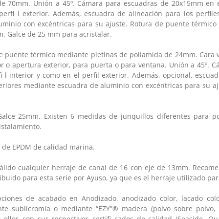
e 70mm. Unión a 45º. Cámara para escuadras de 20x15mm en el p
erfi l exterior. Además, escuadra de alineación para los perfile
uminio con excéntricas para su ajuste. Rotura de puente térmico
 Galce de 25 mm para acristalar.
de puente térmico mediante pletinas de poliamida de 24mm. Cara vi
or o apertura exterior, para puerta o para ventana. Unión a 45º.
fi l interior y como en el perfil exterior. Además, opcional, escua
xteriores mediante escuadra de aluminio con excéntricas para su 
alce 25mm. Existen 6 medidas de junquillos diferentes para pod
istalamiento.
de EPDM de calidad marina.
álido cualquier herraje de canal de 16 con eje de 13mm. Recome
ibuido para esta serie por Ayuso, ya que es el herraje utilizado par
iones de acabado en Anodizado, anodizado color, lacado colo
te sublicromía o mediante “EZY”® madera (polvo sobre polvo,
 ellos con sus respectivos certifi cados de calidad (Seaside, Qu