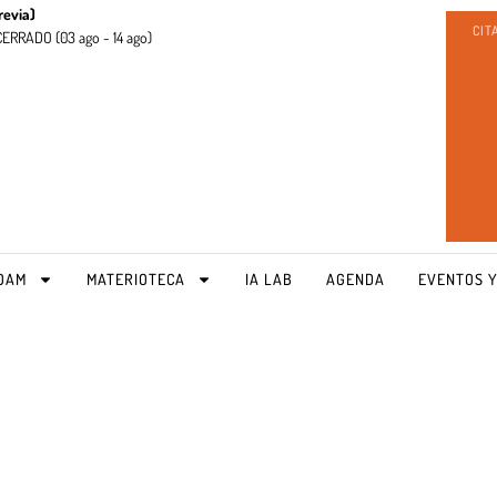
revia)
CIT
CERRADO (
03 ago - 14 ago)
OAM
MATERIOTECA
IA LAB
AGENDA
EVENTOS Y