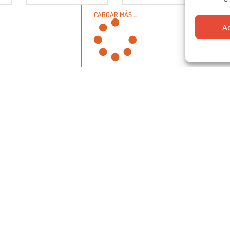
CARGAR MÁS ...
A
OS DE CONTACTO
HORARIO
(Con cita previa)
atcoam@coam.org
+34 91 595 15 27
HORARIO
:
CERRADO (
03 ago 
/ Hortaleza 63, 3ª planta. 28004 - Madrid