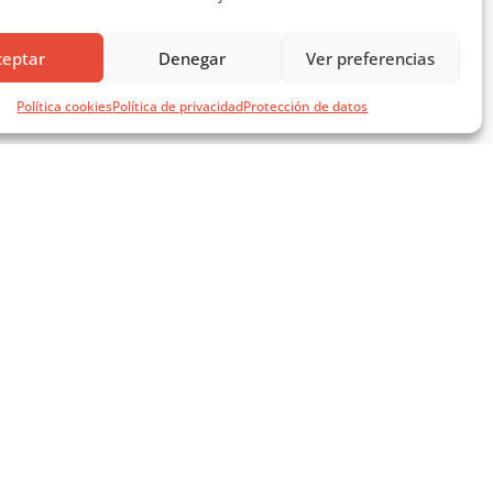
ceptar
Denegar
Ver preferencias
Política cookies
Política de privacidad
Protección de datos
SÍGUENOS EN REDES SOCIALES
AVISOS LEGALES
AVISO LEGAL
- 14 ago)
POLÍTICA DE PRIVACIDAD