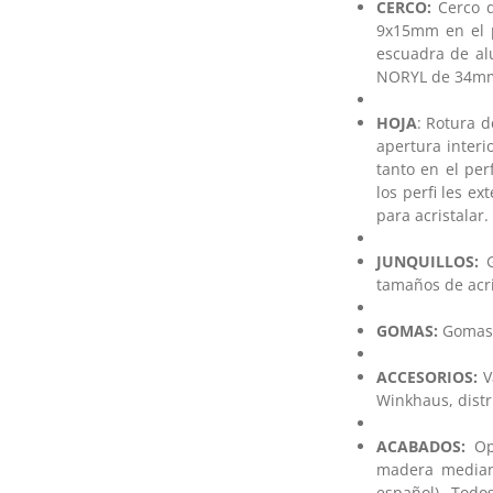
CERCO:
Cerco d
9x15mm en el p
escuadra de al
NORYL de 34mm.
HOJA
: Rotura 
apertura interi
tanto en el per
los perfi les e
para acristalar.
JUNQUILLOS:
G
tamaños de acr
GOMAS:
Gomas 
ACCESORIOS:
V
Winkhaus, distr
ACABADOS:
Opc
madera median
español). Todos