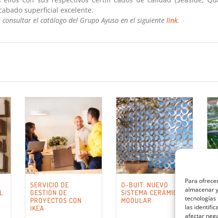
cabado superficial excelente.
consultar el catálogo del Grupo Ayuso en el siguiente
link
.
Para ofrecer
SERVICIO DE
O-BUIT: NUEVO
E
almacenar y/
L
GESTIÓN DE
SISTEMA CERÁMICO
S
tecnologías
PROYECTOS CON
MODULAR
C
las identifi
IKEA
afectar nega