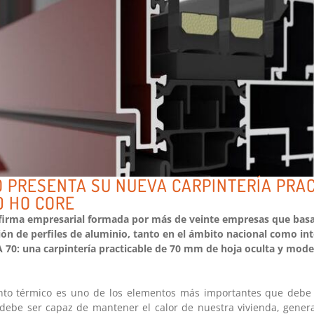
 PRESENTA SU NUEVA CARPINTERÍA PRA
0 HO CORE
irma empresarial formada por más de veinte empresas que basa 
ión de perfiles de aluminio, tanto en el ámbito nacional como in
RA 70: una carpintería practicable de 70 mm de hoja oculta y mode
ento térmico es uno de los elementos más importantes que debe
debe ser capaz de mantener el calor de nuestra vivienda, gener