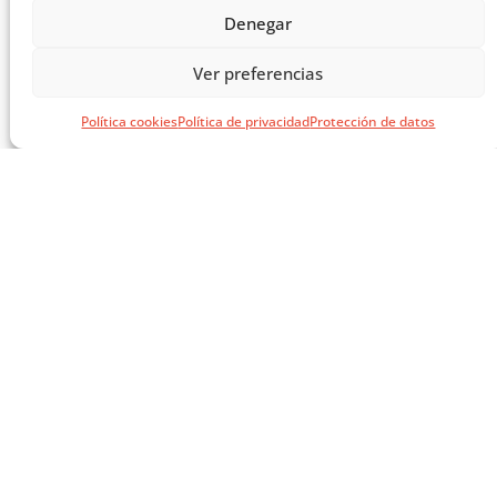
Denegar
EL LIBRO VERDE DE SOLUCIONES CONSTRUCTIVAS
Ver preferencias
CARGAR MÁS ...
Política cookies
Política de privacidad
Protección de datos
SÍGUENOS EN REDES
SOCIALES
AVISOS LEGALES