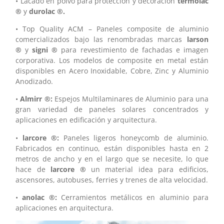
• Lacado en polvo para protección y decoración
termolac
®
y
durolac ®.
• Top Quality ACM – Paneles composite de aluminio
comercializados bajo las renombradas marcas
larson
®
y
signi ®
para revestimiento de fachadas e imagen
corporativa. Los modelos de composite en metal están
disponibles en Acero Inoxidable, Cobre, Zinc y Aluminio
Anodizado.
•
Almirr ®:
Espejos Multilaminares de Aluminio para una
gran variedad de paneles solares concentrados y
aplicaciones en edificación y arquitectura.
•
larcore ®:
Paneles ligeros honeycomb de aluminio.
Fabricados en continuo, están disponibles hasta en 2
metros de ancho y en el largo que se necesite, lo que
hace de
larcore ®
un material idea para edificios,
ascensores, autobuses, ferries y trenes de alta velocidad.
•
anolac ®:
Cerramientos metálicos en aluminio para
aplicaciones en arquitectura.