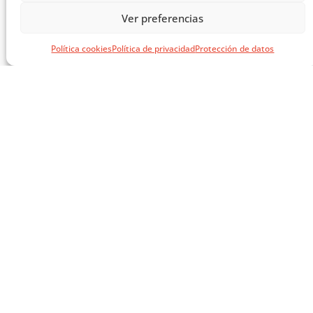
Ver preferencias
Política cookies
Política de privacidad
Protección de datos
SÍGUENOS EN REDES
SOCIALES
AVISOS LEGALES
AVISO LEGAL
CITA PREVIA
POLÍTICA DE PRIVACIDAD
POLÍTICA DE COOKIES
NEWSLETTER
MATCOAM