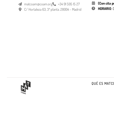
(Con cita p
matcoam@coam.org
+34 91 595 15 27
HORARIO
:
C/ Hortaleza 63, 3ª planta. 28004 - Madrid
QUÉ ES MATC