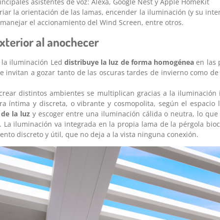
incipales asistentes de voz: Alexa, Google Nest y Apple HomeKit
riar la orientación de las lamas, encender la iluminación (y su inte
 manejar el accionamiento del Wind Screen, entre otros.
exterior al anochecer
 la iluminación Led
distribuye la luz de forma homogénea
en las 
invitan a gozar tanto de las oscuras tardes de invierno como de 
crear distintos ambientes se multiplican gracias a la iluminació
a íntima y discreta, o vibrante y cosmopolita, según el espacio 
 de la luz
y escoger entre una iluminación cálida o neutra, lo que f
 La iluminación va integrada en la propia lama de la pérgola bioc
to discreto y útil, que no deja a la vista ninguna conexión.