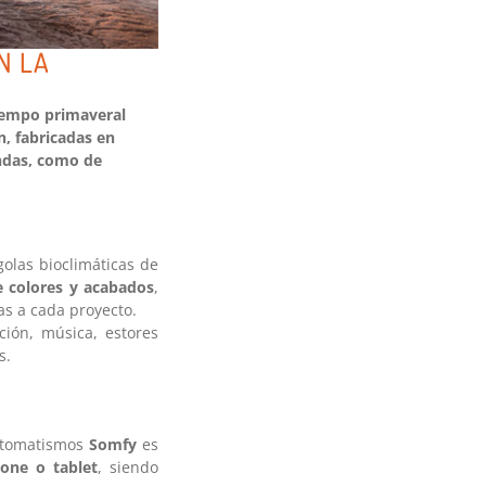
N LA
tiempo primaveral
n, fabricadas en
endas, como de
olas bioclimáticas de
 colores y acabados
,
as a cada proyecto.
ción, música, estores
s.
automatismos
Somfy
es
one o tablet
, siendo