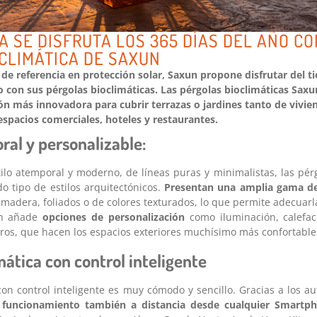
A SE DISFRUTA LOS 365 DÍAS DEL AÑO CO
CLIMÁTICA DE SAXUN
l de referencia en protección solar, Saxun propone disfrutar del 
o con sus pérgolas bioclimáticas. Las pérgolas bioclimáticas Saxu
ión más innovadora para cubrir terrazas o jardines tanto de vivi
espacios comerciales, hoteles y restaurantes.
al y personalizable:
ilo atemporal y moderno, de líneas puras y minimalistas, las pérg
o tipo de estilos arquitectónicos.
Presentan una amplia gama de
madera, foliados o de colores texturados, lo que permite adecuarl
un añade
opciones de personalización
como iluminación, calefac
ros, que hacen los espacios exteriores muchísimo más confortable
mática con control inteligente
 con control inteligente es muy cómodo y sencillo. Gracias a los 
funcionamiento también a distancia desde cualquier Smartph