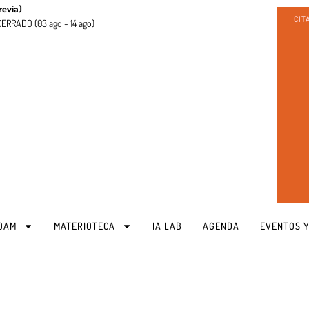
revia)
CIT
CERRADO (
03 ago - 14 ago)
OAM
MATERIOTECA
IA LAB
AGENDA
EVENTOS Y