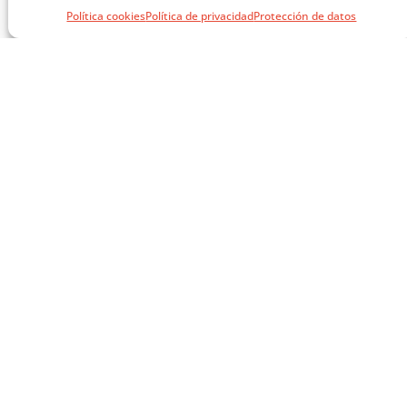
Política cookies
Política de privacidad
Protección de datos
SÍGUENOS EN REDES
SOCIALES
AVISOS LEGALES
AVISO LEGAL
CITA PREVIA
POLÍTICA DE PRIVACIDAD
POLÍTICA DE COOKIES
NEWSLETTER
MATCOAM
INSCRIPCIÓN
NEWSLETTER