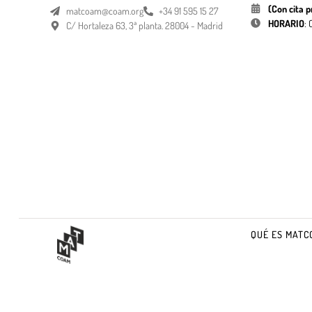
(Con cita p
matcoam@coam.org
+34 91 595 15 27
HORARIO
:
C/ Hortaleza 63, 3ª planta. 28004 - Madrid
QUÉ ES MATC