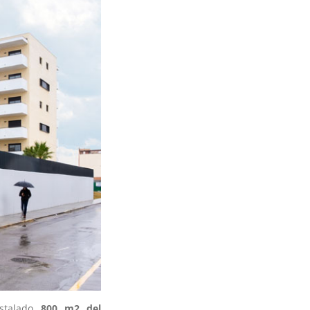
nstalado
800 m2 del