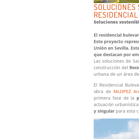
SOLUCIONES 
RESIDENCIAL
Soluciones sostenib
El residencial bulev
Este proyecto represe
Unión en Sevilla. Est
que destacan por emp
Las soluciones de Sai
construcción del
Resi
urbana de un área de
El Residencial Bulev
obra de
MLOPEZ Ar
primera fase de la
p
actuación urbanístic
y singular
para esta c