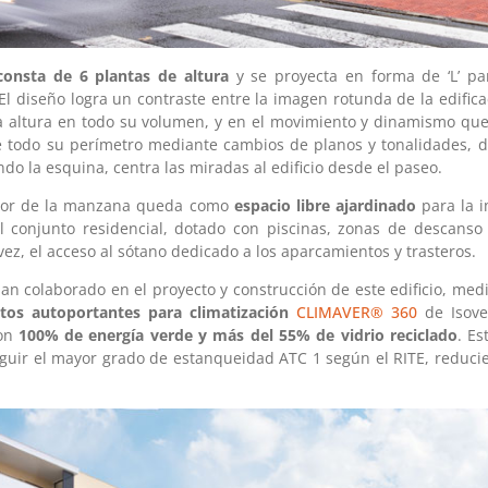
consta de 6 plantas de altura
y se proyecta en forma de ‘L’ pa
El diseño logra un contraste entre la imagen rotunda de la edific
 altura en todo su volumen, y en el movimiento y dinamismo que 
e todo su perímetro mediante cambios de planos y tonalidades, 
o la esquina, centra las miradas al edificio desde el paseo.
erior de la manzana queda como
espacio libre ajardinado
para la 
l conjunto residencial, dotado con piscinas, zonas de descanso y
vez, el acceso al sótano dedicado a los aparcamientos y trasteros.
n colaborado en el proyecto y construcción de este edificio, medi
tos autoportantes para climatización
CLIMAVER® 360
de Isov
con
100% de energía verde y más del 55% de vidrio reciclado
. Es
eguir el mayor grado de estanqueidad ATC 1 según el RITE, reduc