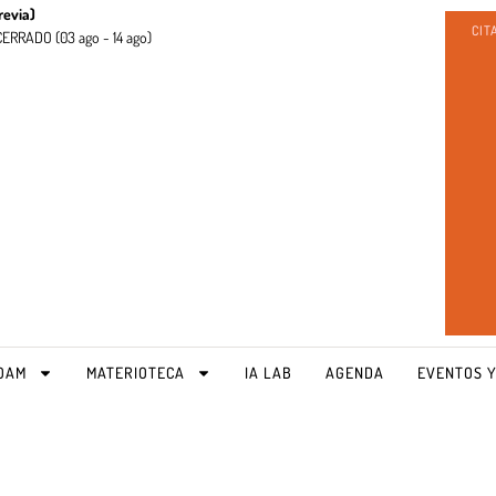
revia)
CIT
CERRADO (
03 ago - 14 ago)
OAM
MATERIOTECA
IA LAB
AGENDA
EVENTOS Y