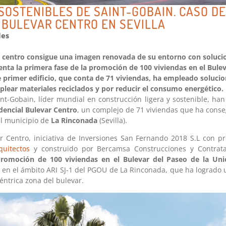
SOSTENIBLES DE SAINT-GOBAIN. CASO DE
 BULEVAR CENTRO EN SEVILLA
les
ar centro consigue una imagen renovada de su entorno con soluci
nta la primera fase de la promoción de 100 viviendas en el Bulev
e primer edificio, que conta de 71 viviendas, ha empleado soluci
lear materiales reciclados y por reducir el consumo energético.
nt-Gobain, líder mundial en construcción ligera y sostenible, han
dencial Bulevar Centro
, un complejo de 71 viviendas que ha conse
l municipio de
La Rinconada
(Sevilla).
ar Centro, iniciativa de Inversiones San Fernando 2018 S.L con pr
quitectos
y construido por Bercamsa Construcciones y Contratas
romoción de 100 viviendas en el Bulevar del Paseo de la Uni
a en el ámbito ARI SJ-1 del PGOU de La Rinconada, que ha logrado
éntrica zona del bulevar.