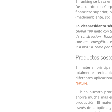
El ranking se basa en
De acuerdo con Corp
financiero superior, 
(medioambiente, socia
La vicepresidenta sé
Global 100 junto con t
de construcción. Tod
consumo energético, e
ROCKWOOL como por nue
Productos soste
El material princip
totalmente recicla
diferentes aplicacio
Nature
.
Si bien nuestro pro
ahorra mucha más en
producción. El mater
través de la óptima ge