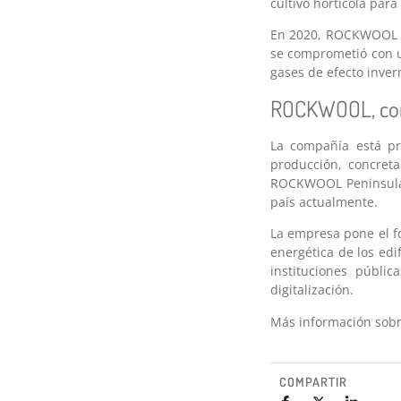
cultivo hortícola par
En 2020, ROCKWOOL se 
se comprometió con u
gases de efecto inver
ROCKWOOL, compr
La compañía está p
producción, concret
ROCKWOOL Peninsular,
país actualmente.
La empresa pone el fo
energética de los edif
instituciones públi
digitalización.
Más información sobr
COMPARTIR