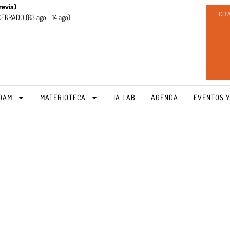
revia)
CIT
CERRADO (
03 ago - 14 ago)
OAM
MATERIOTECA
IA LAB
AGENDA
EVENTOS Y